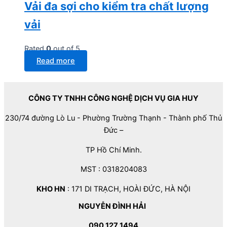
Vải đa sợi cho kiểm tra chất lượng
vải
Rated
0
out of 5
Read more
CÔNG TY TNHH CÔNG NGHỆ DỊCH VỤ GIA HUY
230/74 đường Lò Lu - Phường Trường Thạnh - Thành phố Thủ
Đức –
TP Hồ Chí Minh.
MST : 0318204083
KHO HN
: 171 DI TRẠCH, HOÀI ĐỨC, HÀ NỘI
NGUYỄN ĐÌNH HẢI
090 127 1494