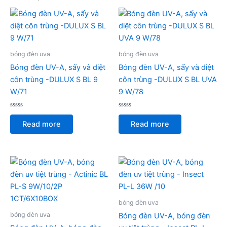
bóng đèn uva
bóng đèn uva
Bóng đèn UV-A, sấy và diệt
Bóng đèn UV-A, sấy và diệt
côn trùng -DULUX S BL 9
côn trùng -DULUX S BL UVA
W/71
9 W/78
Rated
Rated
0
0
Read more
Read more
out
out
of
of
5
5
bóng đèn uva
bóng đèn uva
Bóng đèn UV-A, bóng đèn