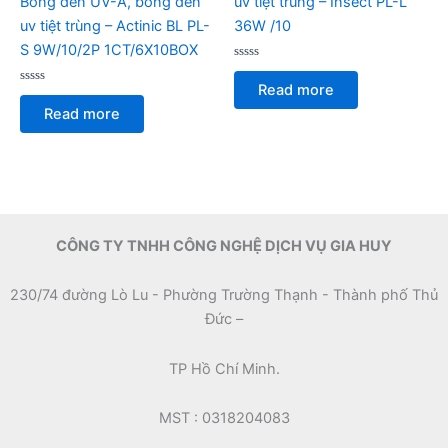
Bóng đèn UV-A, bóng đèn
uv tiệt trùng – Insect PL-L
uv tiệt trùng – Actinic BL PL-
36W /10
S 9W/10/2P 1CT/6X10BOX
Rated
0
Read more
Rated
out
0
of
Read more
out
5
of
5
CÔNG TY TNHH CÔNG NGHỆ DỊCH VỤ GIA HUY
230/74 đường Lò Lu - Phường Trường Thạnh - Thành phố Thủ
Đức –
TP Hồ Chí Minh.
MST : 0318204083