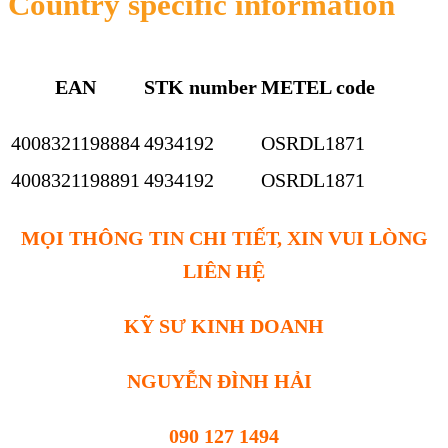
Country specific information
EAN
STK number
METEL code
4008321198884
4934192
OSRDL1871
4008321198891
4934192
OSRDL1871
MỌI THÔNG TIN CHI TIẾT, XIN VUI LÒNG
LIÊN HỆ
KỸ SƯ KINH DOANH
NGUYỄN ĐÌNH HẢI
090 127 1494