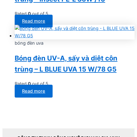
Rated
0
out of 5
Read more
bóng đèn uva
Bóng đèn UV-A, sấy và diệt côn
trùng – L BLUE UVA 15 W/78 G5
Rated
0
out of 5
Read more