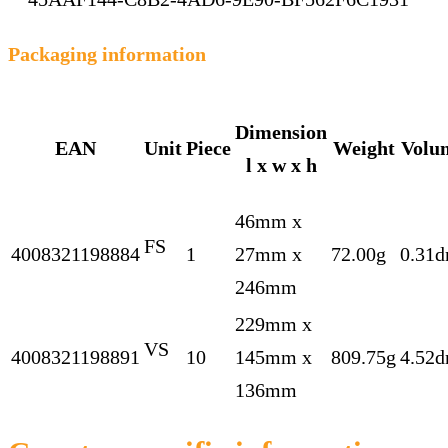
Packaging information
Dimension
EAN
Unit
Piece
Weight
Volu
l x w x h
46mm x
FS
4008321198884
1
27mm x
72.00g
0.31d
246mm
229mm x
VS
4008321198891
10
145mm x
809.75g
4.52d
136mm