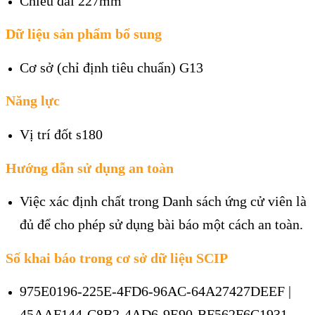
Chiều dài 227mm
Dữ liệu sản phẩm bổ sung
Cơ sở (chỉ định tiêu chuẩn) G13
Năng lực
Vị trí đốt s180
Hướng dẫn sử dụng an toàn
Việc xác định chất trong Danh sách ứng cử viên là
đủ để cho phép sử dụng bài báo một cách an toàn.
Số khai báo trong cơ sở dữ liệu SCIP
975E0196-225E-4FD6-96AC-64A27427DEEF |
45AAF144-C8B2-4AD6-9E90-BF562F6C1931