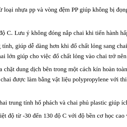
 loại nhựa pp và vòng đệm PP giúp không bị đọng 
độ C. Lưu ý không đóng nắp chai khi tiến hành hấp
g tính, giúp dễ dàng hơn khi đổ chất lỏng sang cha
ai lớn giúp cho việc đổ chất lỏng vào chai trở nê
 chặt dung dịch bên trong một cách kín hoàn toàn,
p chai được làm bằng vật liệu polypropylene với th
i trung tính hổ phách và chai phủ plastic giúp íc
nhiệt độ từ -30 đến 130 độ C với độ bền cơ học ca