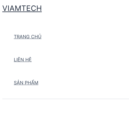
Skip
VIAMTECH
to
Search
content
TRANG CHỦ
LIÊN HỆ
SẢN PHẨM