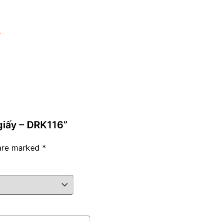
M
giấy – DRK116”
 are marked
*