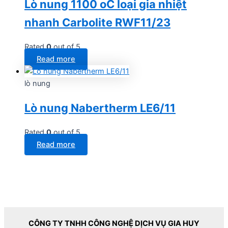
Lò nung 1100 oC loại gia nhiệt
nhanh Carbolite RWF11/23
Rated
0
out of 5
Read more
lò nung
Lò nung Nabertherm LE6/11
Rated
0
out of 5
Read more
CÔNG TY TNHH CÔNG NGHỆ DỊCH VỤ GIA HUY