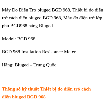
Máy Đo Điện Trở
biuged BGD 968
, Thiết bị đo điện
trở
cách điện biuged BGD 968,
M
áy đo đi
ện trở lớp
phủ BGD968 h
ãng Biuged
Model:
BGD 968
BGD 968 Insulation Resistance Meter
H
ãng: Biuged – Trung Qu
ốc
Thông số kỹ thuật
Thiết bị đo điện trở
cách
điện
biuged BGD 968