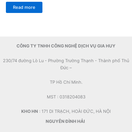
Rated
5
0
Read more
out
of
5
CÔNG TY TNHH CÔNG NGHỆ DỊCH VỤ GIA HUY
230/74 đường Lò Lu - Phường Trường Thạnh - Thành phố Thủ
Đức –
TP Hồ Chí Minh.
MST : 0318204083
KHO HN
: 171 DI TRẠCH, HOÀI ĐỨC, HÀ NỘI
NGUYỄN ĐÌNH HẢI