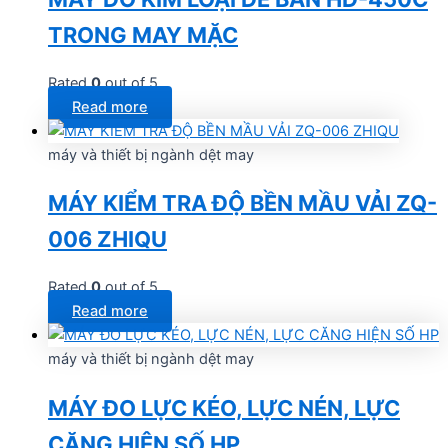
TRONG MAY MẶC
Rated
0
out of 5
Read more
máy và thiết bị ngành dệt may
MÁY KIỂM TRA ĐỘ BỀN MẦU VẢI ZQ-
006 ZHIQU
Rated
0
out of 5
Read more
máy và thiết bị ngành dệt may
MÁY ĐO LỰC KÉO, LỰC NÉN, LỰC
CĂNG HIỆN SỐ HP