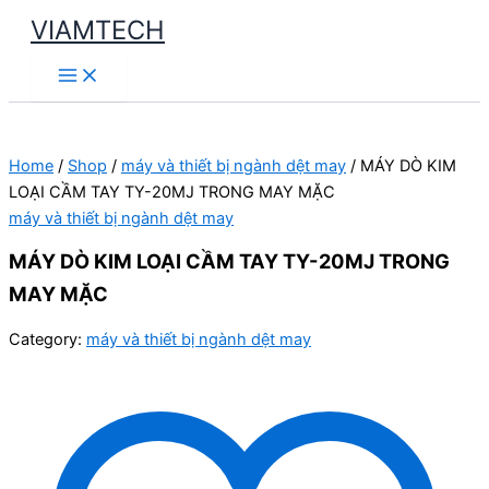
Skip
VIAMTECH
to
Main
content
Menu
Home
/
Shop
/
máy và thiết bị ngành dệt may
/ MÁY DÒ KIM
LOẠI CẦM TAY TY-20MJ TRONG MAY MẶC
máy và thiết bị ngành dệt may
MÁY DÒ KIM LOẠI CẦM TAY TY-20MJ TRONG
MAY MẶC
Category:
máy và thiết bị ngành dệt may