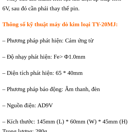
6V, sau đ
ó c
ần phải thay thế pin.
Th
ông s
ố kỹ thuật
máy dò kim loại TY-20MJ
:
–
Phương ph
áp phát hi
ện: Cảm ứng từ
–
Độ nhạy ph
át hi
ện: Fe>
Φ1.0mm
–
Di
ện t
ích phát hi
ện: 65 * 40mm
–
Phương ph
áp báo đ
ộng:
Âm thanh, đèn
– Ngu
ồn điện: AD9V
–
K
ích thư
ớc: 145mm (L) * 60mm (W) * 45mm (H)
Trọng lượng: 280g