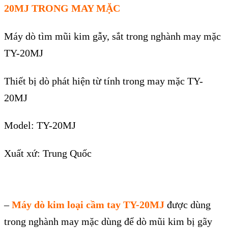
2
0
MJ
TRONG MAY MẶC
Máy dò tìm mũi kim gẫy, sắt trong nghành may mặc
TY-20MJ
Thiết bị dò phát hiện từ tính trong may mặc TY-
20MJ
Model: TY-20MJ
Xuất xứ: Trung Quốc
–
M
áy dò kim lo
ại cầm tay TY-20MJ
được d
ùng
trong nghành may m
ặc d
ùng đ
ể d
ò mũi kim b
ị g
ãy