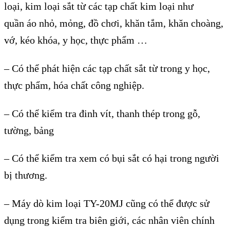
loại, kim loại sắt từ c
ác t
ạp chất kim loại như
quần
áo nh
ỏ, mỏng, đồ chơi, khăn tắm, khăn cho
àng,
v
ớ, k
éo khóa, y h
ọc, thực phẩm …
–
C
ó th
ể ph
át hi
ện c
ác t
ạp chất sắt từ trong y học,
thực phẩm, h
óa ch
ất c
ông nghi
ệp.
–
C
ó th
ể kiểm tra đinh v
ít, thanh thép trong g
ỗ,
tường, bảng
–
C
ó th
ể kiểm tra xem c
ó b
ụi sắt c
ó h
ại trong người
bị thương.
– Má
y d
ò kim lo
ại
T
Y-20MJ cũng c
ó th
ể được sử
dụng trong kiểm tra bi
ên gi
ới, c
ác nhân viên chính