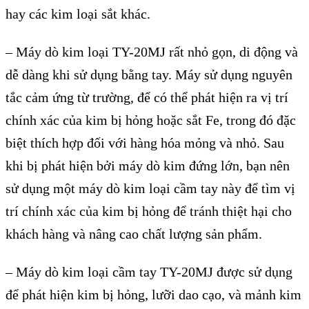
hay các kim lo
ại sắt kh
ác.
– Máy dò kim lo
ại TY-20MJ rất nhỏ gọn, di động v
à
d
ễ d
àng khi s
ử dụng bằng tay. M
áy s
ử dụng nguy
ên
t
ắc cảm ứng từ trường, để c
ó th
ể ph
át hi
ện ra vị tr
í
chính xác c
ủa kim bị hỏng hoặc sắt Fe, trong đ
ó đ
ặc
biệt th
ích h
ợp đối với h
àng hóa m
ỏng v
à nh
ỏ. Sau
khi bị ph
át hi
ện bởi m
áy dò kim đ
ứng lớn, bạn n
ên
s
ử dụng một m
áy dò kim lo
ại cầm tay n
ày đ
ể t
ìm v
ị
tr
í chính xác c
ủa kim bị hỏng để tr
ánh thi
ệt hại cho
kh
ách hàng và nâng cao ch
ất lượng sản phẩm.
–
M
áy dò kim lo
ại cầm tay TY-20MJ
được
sử dụng
để ph
át hi
ện kim bị hỏng, lưỡi dao cạo, v
à m
ảnh kim