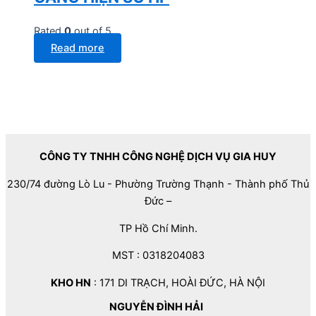
Rated
0
out of 5
Read more
CÔNG TY TNHH CÔNG NGHỆ DỊCH VỤ GIA HUY
230/74 đường Lò Lu - Phường Trường Thạnh - Thành phố Thủ
Đức –
TP Hồ Chí Minh.
MST : 0318204083
KHO HN
: 171 DI TRẠCH, HOÀI ĐỨC, HÀ NỘI
NGUYỄN ĐÌNH HẢI