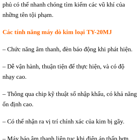
ph
ủ c
ó th
ể nhanh ch
óng tìm ki
ếm c
ác vũ khí c
ủa
những t
ên t
ội phạm.
C
ác tính năng máy dò kim loại TY-20MJ
– Ch
ức năng
âm thanh, đèn báo đ
ộng khi ph
át hi
ện.
–
Dễ vận h
ành, thu
ận tiện để thực hiện, v
à có đ
ộ
nhạy cao.
–
Th
ông qua chip k
ỹ thuật số nhập khẩu, c
ó kh
ả năng
ổn định cao.
–
C
ó th
ể nhận ra vị tr
í chính xác c
ủa kim bị g
ãy.
– Máy báo âm thanh liên t
ục khi điện
áp th
ấp hơn