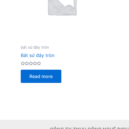
bát sứ đáy tròn
Bát sứ đáy tròn
Rated
0
Read more
out
of
5