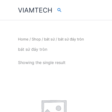
Skip
VIAMTECH
Search
to
content
Home
/
Shop
/
bát sứ
/ bát sứ đáy tròn
bát sứ đáy tròn
Showing the single result