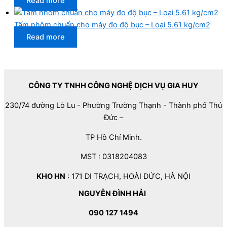
Read more
Tấm nhôm chuẩn cho máy đo độ bục – Loại 5.61 kg/cm2
Read more
CÔNG TY TNHH CÔNG NGHỆ DỊCH VỤ GIA HUY
230/74 đường Lò Lu - Phường Trường Thạnh - Thành phố Thủ
Đức –
TP Hồ Chí Minh.
MST : 0318204083
KHO HN
: 171 DI TRẠCH, HOÀI ĐỨC, HÀ NỘI
NGUYỄN ĐÌNH HẢI
090 127 1494