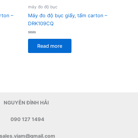
máy đo độ bục
rton –
Máy đo độ bục giấy, tấm carton –
DRK109CQ
Rated
0
Read more
out
of
5
NGUYỄN ĐÌNH HẢI
090 127 1494
sales.viam@gmail.com