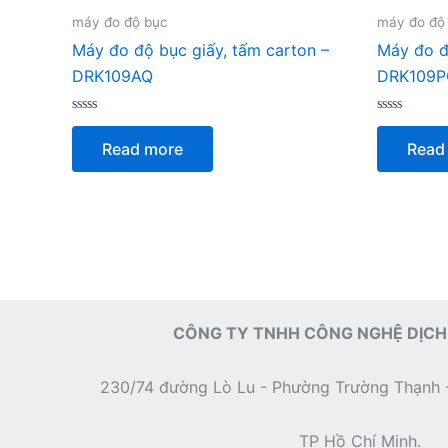
máy đo độ bục
máy đo độ
Máy đo độ bục giấy, tấm carton –
Máy đo đ
DRK109AQ
DRK109P
Rated
Rated
0
0
Read more
Read
out
out
of
of
5
5
CÔNG TY TNHH CÔNG NGHỆ DỊCH
230/74 đường Lò Lu - Phường Trường Thạnh 
TP Hồ Chí Minh.