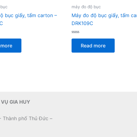
 bục
máy đo độ bục
ộ bục giấy, tấm carton –
Máy đo độ bục giấy, tấm ca
C
DRK109C
Rated
0
 more
Read more
out
of
5
 VỤ GIA HUY
- Thành phố Thủ Đức –