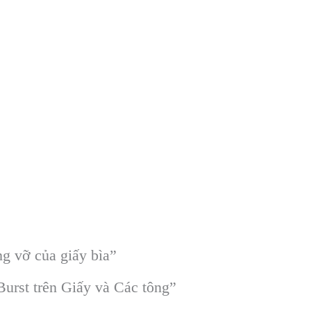
g vỡ của giấy bìa”
urst trên Giấy và Các tông”