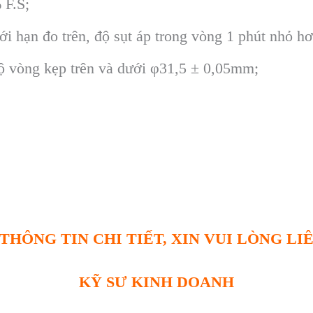
 F.S;
iới hạn đo trên, độ sụt áp trong vòng 1 phút nhỏ 
ộ vòng kẹp trên và dưới φ31,5 ± 0,05mm;
THÔNG TIN CHI TIẾT, XIN VUI LÒNG LI
KỸ SƯ KINH DOANH