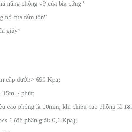
ả năng chống vỡ của bìa cứng”
g nổ của tấm tôn”
ủa giấy”
m cặp dưới:> 690 Kpa;
 15ml / phút;
ều cao phồng là 10mm, khi chiều cao phồng là 1
ss 1 (độ phân giải: 0,1 Kpa);