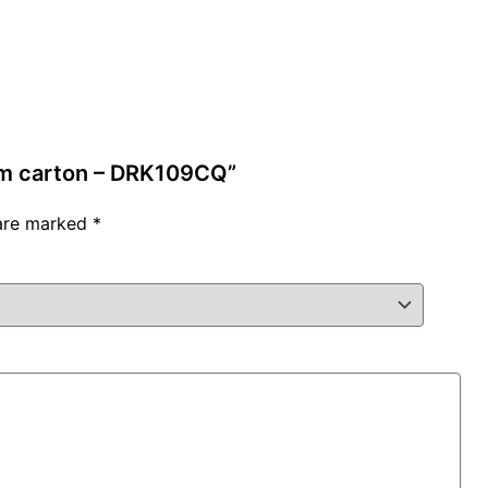
tấm carton – DRK109CQ”
 are marked
*