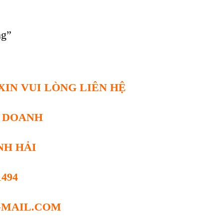
”
ng”
XIN VUI LÒNG LIÊN HỆ
H DOANH
NH HẢI
1494
GMAIL.COM