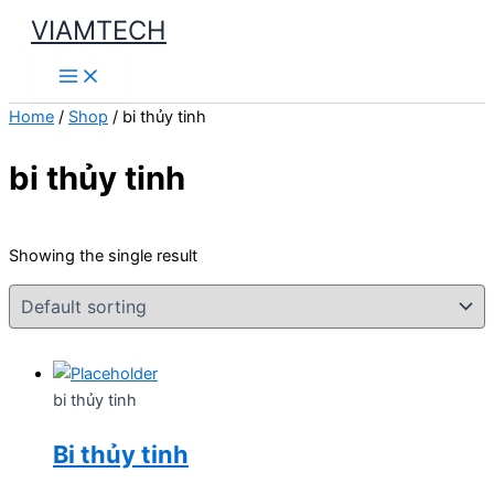
Skip
VIAMTECH
to
Main
content
Menu
Home
/
Shop
/ bi thủy tinh
bi thủy tinh
Showing the single result
bi thủy tinh
Bi thủy tinh