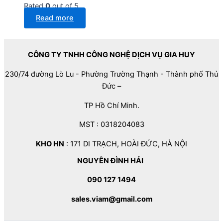
Rated
0
out of 5
Read more
CÔNG TY TNHH CÔNG NGHỆ DỊCH VỤ GIA HUY
230/74 đường Lò Lu - Phường Trường Thạnh - Thành phố Thủ
Đức –
TP Hồ Chí Minh.
MST : 0318204083
KHO HN
: 171 DI TRẠCH, HOÀI ĐỨC, HÀ NỘI
NGUYỄN ĐÌNH HẢI
090 127 1494
sales.viam@gmail.com