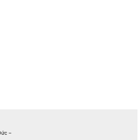
Đức –