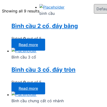
Showing all 9 results
bình cầu
Bình cầu 2 cổ, đáy bằng
Rated
0
out of 5
Read more
Bình cầu 3 cổ
Bình cầu 3 cổ, đáy tròn
Rated
0
out of 5
Read more
Bình cầu chưng cất có nhánh