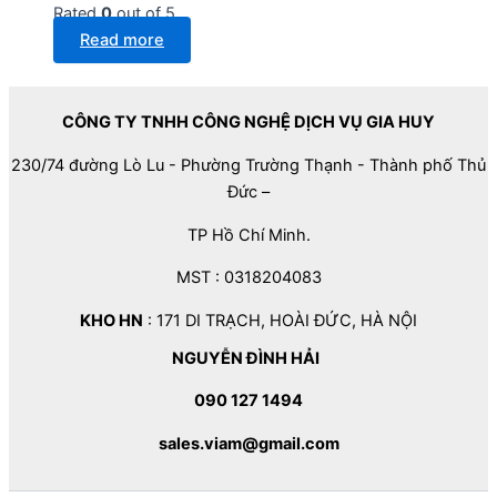
Rated
0
out of 5
Read more
CÔNG TY TNHH CÔNG NGHỆ DỊCH VỤ GIA HUY
230/74 đường Lò Lu - Phường Trường Thạnh - Thành phố Thủ
Đức –
TP Hồ Chí Minh.
MST : 0318204083
KHO HN
: 171 DI TRẠCH, HOÀI ĐỨC, HÀ NỘI
NGUYỄN ĐÌNH HẢI
090 127 1494
sales.viam@gmail.com