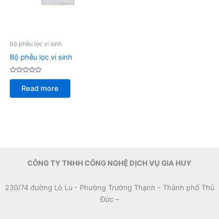
bộ phễu lọc vi sinh
Bộ phễu lọc vi sinh
Rated
0
Read more
out
of
5
CÔNG TY TNHH CÔNG NGHỆ DỊCH VỤ GIA HUY
230/74 đường Lò Lu - Phường Trường Thạnh - Thành phố Thủ
Đức –