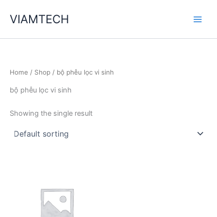
Skip
VIAMTECH
to
Main
content
Men
Home
/
Shop
/ bộ phễu lọc vi sinh
bộ phễu lọc vi sinh
Showing the single result