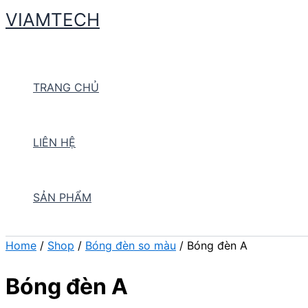
Skip
VIAMTECH
to
Search
content
TRANG CHỦ
LIÊN HỆ
SẢN PHẨM
Home
/
Shop
/
Bóng đèn so màu
/ Bóng đèn A
Bóng đèn A