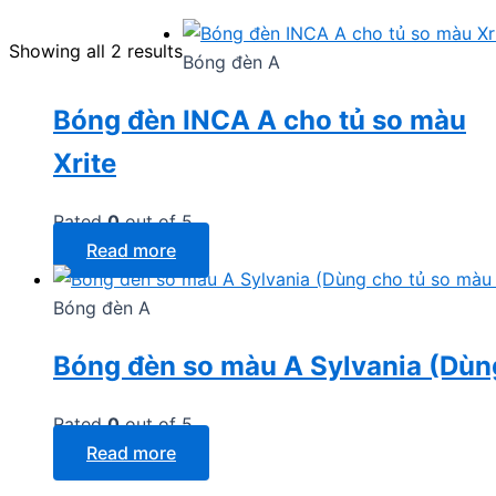
Showing all 2 results
Bóng đèn A
Bóng đèn INCA A cho tủ so màu
Xrite
Rated
0
out of 5
Read more
Bóng đèn A
Bóng đèn so màu A Sylvania (Dùn
Rated
0
out of 5
Read more