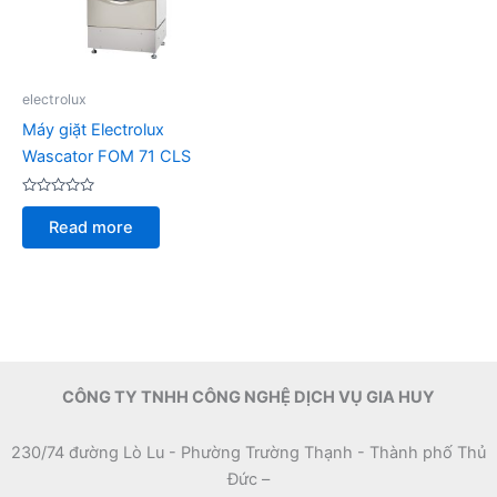
electrolux
Máy giặt Electrolux
Wascator FOM 71 CLS
Rated
0
Read more
out
of
5
CÔNG TY TNHH CÔNG NGHỆ DỊCH VỤ GIA HUY
230/74 đường Lò Lu - Phường Trường Thạnh - Thành phố Thủ
Đức –