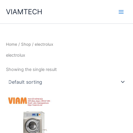
Skip
VIAMTECH
to
Main
content
Men
Home
/
Shop
/ electrolux
electrolux
Showing the single result