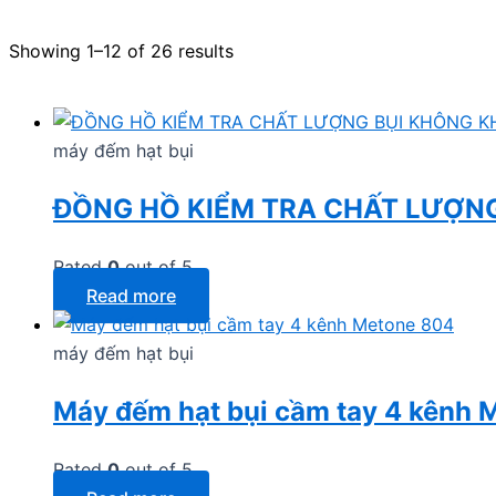
Showing 1–12 of 26 results
máy đếm hạt bụi
ĐỒNG HỒ KIỂM TRA CHẤT LƯỢNG
Rated
0
out of 5
Read more
máy đếm hạt bụi
Máy đếm hạt bụi cầm tay 4 kênh 
Rated
0
out of 5