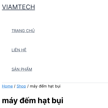
Skip
VIAMTECH
to
Search
content
TRANG CHỦ
LIÊN HỆ
SẢN PHẨM
Home
/
Shop
/ máy đếm hạt bụi
máy đếm hạt bụi