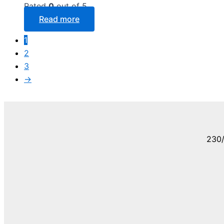
Rated
0
out of 5
Read more
1
2
3
→
230/