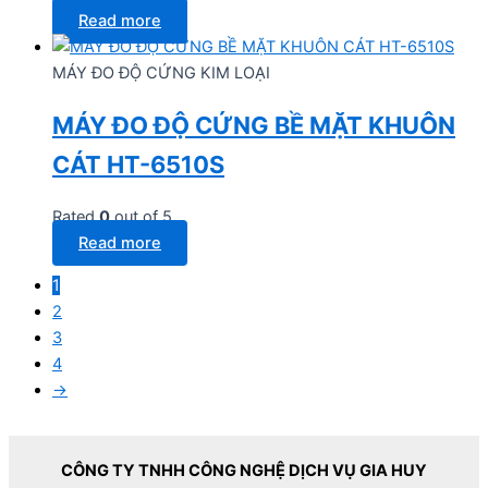
Read more
MÁY ĐO ĐỘ CỨNG KIM LOẠI
MÁY ĐO ĐỘ CỨNG BỀ MẶT KHUÔN
CÁT HT-6510S
Rated
0
out of 5
Read more
1
2
3
4
→
CÔNG TY TNHH CÔNG NGHỆ DỊCH VỤ GIA HUY