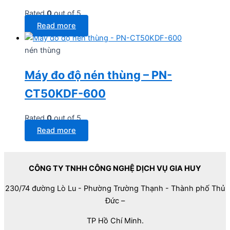
Rated
0
out of 5
Read more
nén thùng
Máy đo độ nén thùng – PN-
CT50KDF-600
Rated
0
out of 5
Read more
CÔNG TY TNHH CÔNG NGHỆ DỊCH VỤ GIA HUY
230/74 đường Lò Lu - Phường Trường Thạnh - Thành phố Thủ
Đức –
TP Hồ Chí Minh.