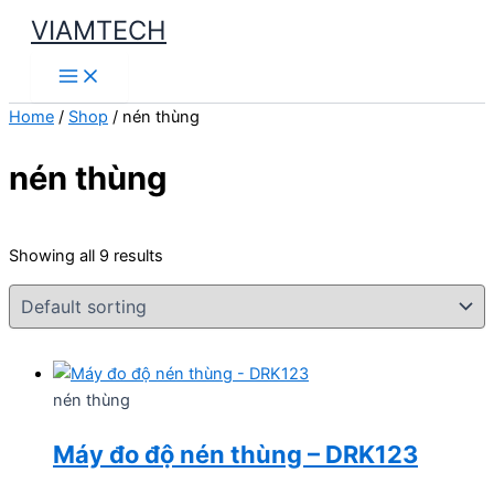
Skip
VIAMTECH
to
Main
content
Menu
Home
/
Shop
/ nén thùng
nén thùng
Showing all 9 results
nén thùng
Máy đo độ nén thùng – DRK123