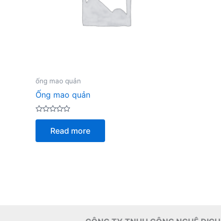
ống mao quản
Ống mao quản
Rated
0
Read more
out
of
5