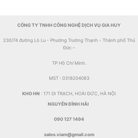
CÔNG TY TNHH CÔNG NGHỆ DỊCH VỤ GIA HUY
230/74 đường Lò Lu - Phường Trường Thạnh - Thành phố Thủ
Đức –
TP Hồ Chí Minh.
MST : 0318204083
KHO HN
: 171 DI TRẠCH, HOÀI ĐỨC, HÀ NỘI
NGUYỄN ĐÌNH HẢI
090 127 1494
sales.viam@gmail.com