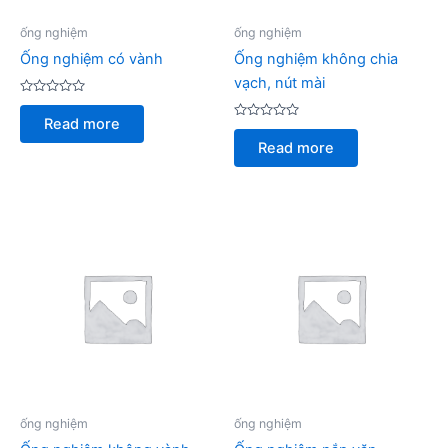
ống nghiệm
ống nghiệm
Ống nghiệm có vành
Ống nghiệm không chia
vạch, nút mài
Rated
0
Read more
out
Rated
of
0
Read more
5
out
of
5
ống nghiệm
ống nghiệm