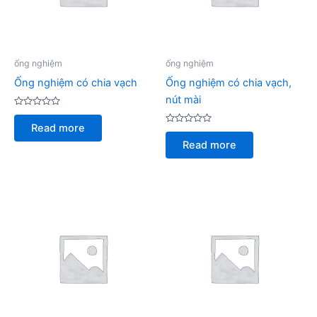
ống nghiệm
ống nghiệm
Ống nghiệm có chia vạch
Ống nghiệm có chia vạch,
nút mài
Rated
0
Read more
out
Rated
of
0
Read more
5
out
of
5