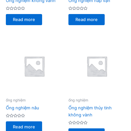
Ống nghiệm không vành
Ống nghiệm nắp vặn
Rated
Rated
0
0
Read more
Read more
out
out
of
of
5
5
ống nghiệm
ống nghiệm
Ống nghiệm nâu
Ống nghiệm thủy tinh
không vành
Rated
0
Read more
out
Rated