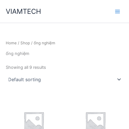
Skip
VIAMTECH
to
Main
content
Men
Home
/
Shop
/ ống nghiệm
ống nghiệm
Showing all 9 results