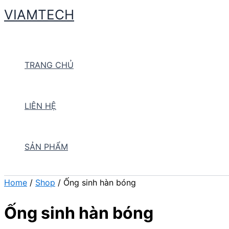
Skip
VIAMTECH
to
Search
content
TRANG CHỦ
LIÊN HỆ
SẢN PHẨM
Home
/
Shop
/ Ống sinh hàn bóng
Ống sinh hàn bóng