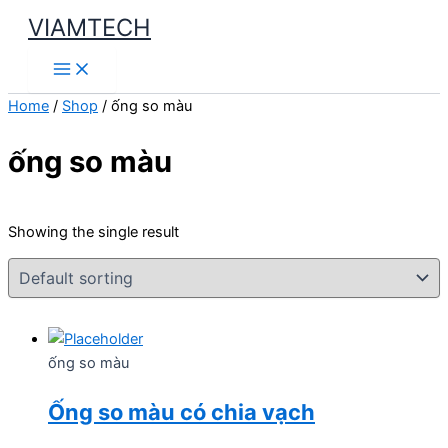
Skip
VIAMTECH
to
Main
content
Menu
Home
/
Shop
/ ống so màu
ống so màu
Showing the single result
ống so màu
Ống so màu có chia vạch