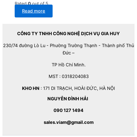
Rated
0
out of 5
Read more
CÔNG TY TNHH CÔNG NGHỆ DỊCH VỤ GIA HUY
230/74 đường Lò Lu - Phường Trường Thạnh - Thành phố Thủ
Đức –
TP Hồ Chí Minh.
MST : 0318204083
KHO HN
: 171 DI TRẠCH, HOÀI ĐỨC, HÀ NỘI
NGUYỄN ĐÌNH HẢI
090 127 1494
sales.viam@gmail.com