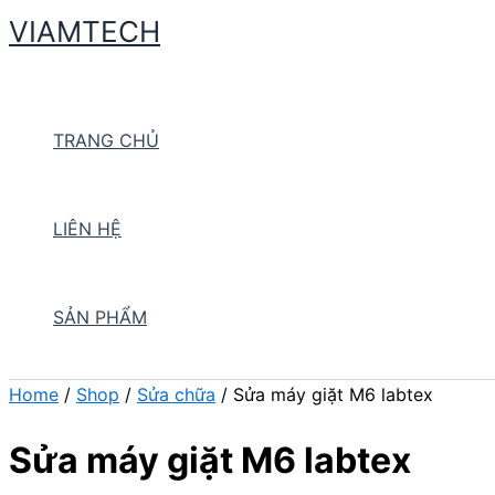
Skip
VIAMTECH
to
Search
content
TRANG CHỦ
LIÊN HỆ
SẢN PHẨM
Home
/
Shop
/
Sửa chữa
/ Sửa máy giặt M6 labtex
Sửa máy giặt M6 labtex