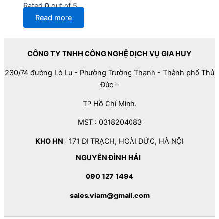
Rated
0
out of 5
Read more
CÔNG TY TNHH CÔNG NGHỆ DỊCH VỤ GIA HUY
230/74 đường Lò Lu - Phường Trường Thạnh - Thành phố Thủ
Đức –
TP Hồ Chí Minh.
MST : 0318204083
KHO HN
: 171 DI TRẠCH, HOÀI ĐỨC, HÀ NỘI
NGUYỄN ĐÌNH HẢI
090 127 1494
sales.viam@gmail.com