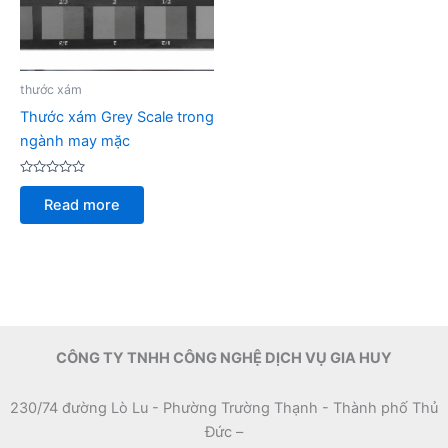
thước xám
Thước xám Grey Scale trong
ngành may mặc
Rated
0
Read more
out
of
5
CÔNG TY TNHH CÔNG NGHỆ DỊCH VỤ GIA HUY
230/74 đường Lò Lu - Phường Trường Thạnh - Thành phố Thủ
Đức –