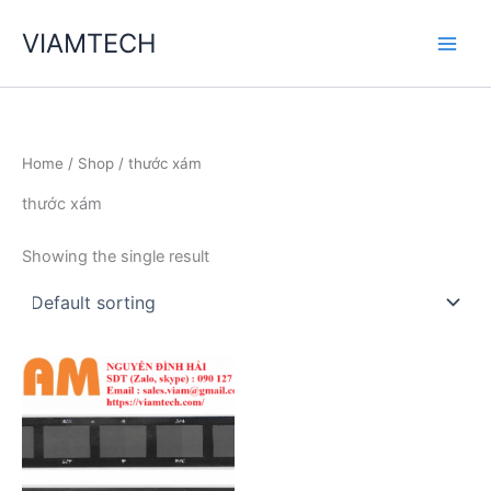
Skip
VIAMTECH
to
Main
content
Men
Home
/
Shop
/ thước xám
thước xám
Showing the single result