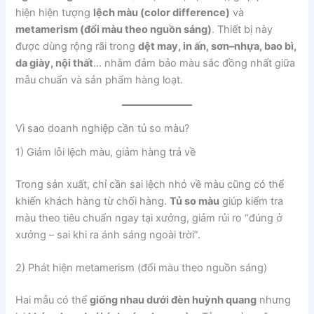
hiện hiện tượng
lệch màu (color difference)
và
metamerism (đổi màu theo nguồn sáng)
. Thiết bị này
được dùng rộng rãi trong
dệt may, in ấn, sơn–nhựa, bao bì,
da giày, nội thất
… nhằm đảm bảo màu sắc đồng nhất giữa
mẫu chuẩn và sản phẩm hàng loạt.
Vì sao doanh nghiệp cần tủ so màu?
1) Giảm lỗi lệch màu, giảm hàng trả về
Trong sản xuất, chỉ cần sai lệch nhỏ về màu cũng có thể
khiến khách hàng từ chối hàng.
Tủ so màu
giúp kiểm tra
màu theo tiêu chuẩn ngay tại xưởng, giảm rủi ro “đúng ở
xưởng – sai khi ra ánh sáng ngoài trời”.
2) Phát hiện metamerism (đổi màu theo nguồn sáng)
Hai mẫu có thể
giống nhau dưới đèn huỳnh quang
nhưng