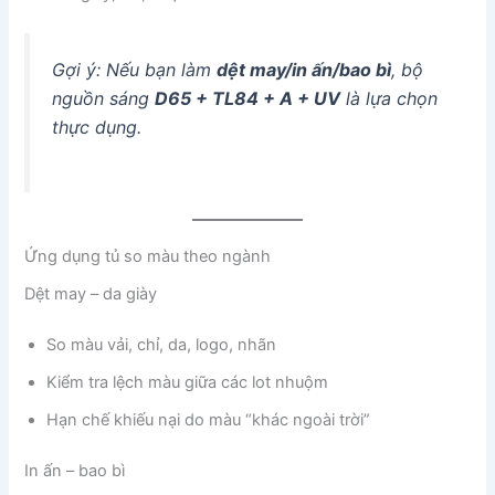
Gợi ý: Nếu bạn làm
dệt may/in ấn/bao bì
, bộ
nguồn sáng
D65 + TL84 + A + UV
là lựa chọn
thực dụng.
Ứng dụng tủ so màu theo ngành
Dệt may – da giày
So màu vải, chỉ, da, logo, nhãn
Kiểm tra lệch màu giữa các lot nhuộm
Hạn chế khiếu nại do màu “khác ngoài trời”
In ấn – bao bì