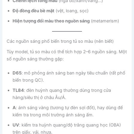
Chênh lệch tông màu
(ngả đỏ/xanh/vàng…)
Độ đồng đều bề mặt
(vệt, loang, sọc)
Hiện tượng đổi màu theo nguồn sáng
(metamerism)
Các nguồn sáng phổ biến trong tủ so màu (nên biết)
Tùy model, tủ so màu có thể tích hợp 2–6 nguồn sáng. Một
số nguồn sáng thường gặp:
D65
: mô phỏng ánh sáng ban ngày tiêu chuẩn (rất phổ
biến trong QC).
TL84
: đèn huỳnh quang thường dùng trong cửa
hàng/siêu thị ở châu Âu/Á.
A
: ánh sáng vàng (tương tự đèn sợi đốt), hay dùng để
kiểm tra trong môi trường ánh sáng ấm.
UV
: kiểm tra huỳnh quang/độ trắng quang học (OBA)
trên giấy, vải, nhựa.