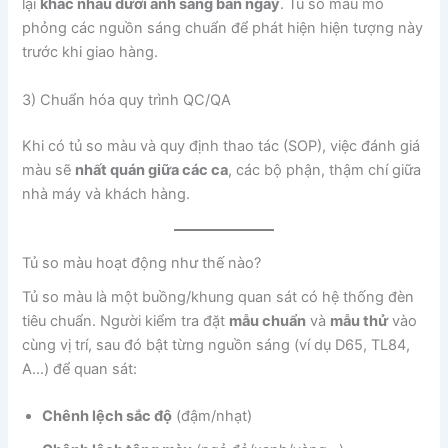
lại
khác nhau dưới ánh sáng ban ngày
. Tủ so màu mô
phỏng các nguồn sáng chuẩn để phát hiện hiện tượng này
trước khi giao hàng.
3) Chuẩn hóa quy trình QC/QA
Khi có tủ so màu và quy định thao tác (SOP), việc đánh giá
màu sẽ
nhất quán giữa các ca
, các bộ phận, thậm chí giữa
nhà máy và khách hàng.
Tủ so màu hoạt động như thế nào?
Tủ so màu là một buồng/khung quan sát có hệ thống đèn
tiêu chuẩn. Người kiểm tra đặt
mẫu chuẩn
và
mẫu thử
vào
cùng vị trí, sau đó bật từng nguồn sáng (ví dụ D65, TL84,
A…) để quan sát:
Chênh lệch sắc độ
(đậm/nhạt)