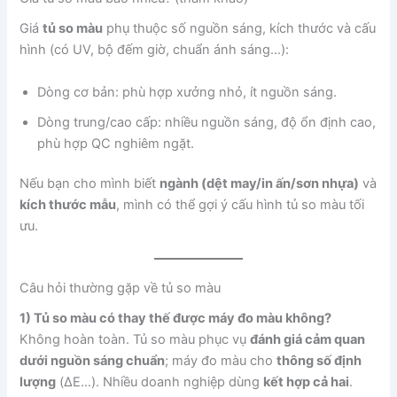
Giá
tủ so màu
phụ thuộc số nguồn sáng, kích thước và cấu
hình (có UV, bộ đếm giờ, chuẩn ánh sáng…):
Dòng cơ bản: phù hợp xưởng nhỏ, ít nguồn sáng.
Dòng trung/cao cấp: nhiều nguồn sáng, độ ổn định cao,
phù hợp QC nghiêm ngặt.
Nếu bạn cho mình biết
ngành (dệt may/in ấn/sơn nhựa)
và
kích thước mẫu
, mình có thể gợi ý cấu hình tủ so màu tối
ưu.
Câu hỏi thường gặp về tủ so màu
1) Tủ so màu có thay thế được máy đo màu không?
Không hoàn toàn. Tủ so màu phục vụ
đánh giá cảm quan
dưới nguồn sáng chuẩn
; máy đo màu cho
thông số định
lượng
(ΔE…). Nhiều doanh nghiệp dùng
kết hợp cả hai
.