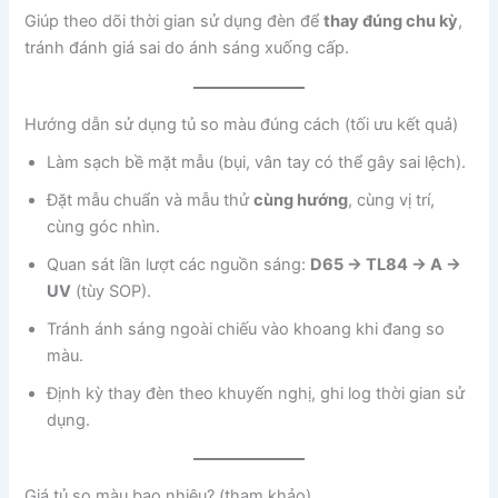
Giúp theo dõi thời gian sử dụng đèn để
thay đúng chu kỳ
,
tránh đánh giá sai do ánh sáng xuống cấp.
Hướng dẫn sử dụng tủ so màu đúng cách (tối ưu kết quả)
Làm sạch bề mặt mẫu (bụi, vân tay có thể gây sai lệch).
Đặt mẫu chuẩn và mẫu thử
cùng hướng
, cùng vị trí,
cùng góc nhìn.
Quan sát lần lượt các nguồn sáng:
D65 → TL84 → A →
UV
(tùy SOP).
Tránh ánh sáng ngoài chiếu vào khoang khi đang so
màu.
Định kỳ thay đèn theo khuyến nghị, ghi log thời gian sử
dụng.
Giá tủ so màu bao nhiêu? (tham khảo)