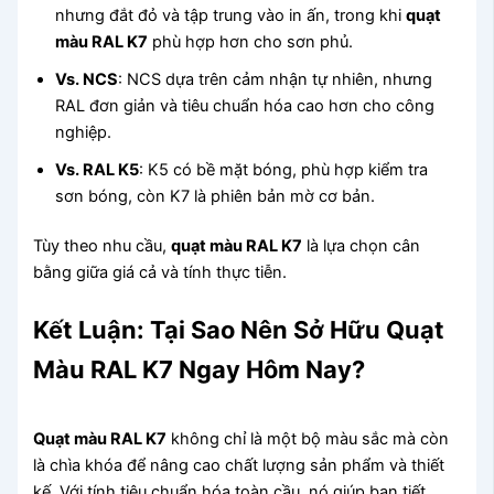
nhưng đắt đỏ và tập trung vào in ấn, trong khi
quạt
màu RAL K7
phù hợp hơn cho sơn phủ.
Vs. NCS
: NCS dựa trên cảm nhận tự nhiên, nhưng
RAL đơn giản và tiêu chuẩn hóa cao hơn cho công
nghiệp.
Vs. RAL K5
: K5 có bề mặt bóng, phù hợp kiểm tra
sơn bóng, còn K7 là phiên bản mờ cơ bản.
Tùy theo nhu cầu,
quạt màu RAL K7
là lựa chọn cân
bằng giữa giá cả và tính thực tiễn.
Kết Luận: Tại Sao Nên Sở Hữu Quạt
Màu RAL K7 Ngay Hôm Nay?
Quạt màu RAL K7
không chỉ là một bộ màu sắc mà còn
là chìa khóa để nâng cao chất lượng sản phẩm và thiết
kế. Với tính tiêu chuẩn hóa toàn cầu, nó giúp bạn tiết