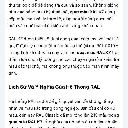
thứ tự logic để dễ dàng tra cứu và so sánh. Không giống
như các bảng màu kỹ thuật số,
quạt màu RAL K7
cung
cấp mẫu màu vật lý thực tế, giúp người dùng quan sát
màu sắc dưới các điều kiện ánh sáng khác nhau.
RAL K7 được thiết kế dưới dạng quạt cầm tay, với mỗi “lá
quạt” đại diện cho một mã màu cụ thể (ví dụ: RAL 9010 –
Trắng tinh khiết). Điều này làm cho
quạt màu RAL K7
trở
thành lựa chọn lý tưởng cho các chuyên gia cần kiểm tra
màu sắc tại chỗ, mà không phụ thuộc vào màn hình máy
tính.
Lịch Sử Và Ý Nghĩa Của Hệ Thống RAL
Hệ thống RAL ra đời để giải quyết vấn đề không đồng
nhất về màu sắc trong công nghiệp. Ban đầu chỉ có 40
màu, đến nay RAL Classic đã mở rộng lên 215 màu trong
quạt màu RAL K7
. Ý nghĩa của nó nằm ở tính tiêu chuẩn