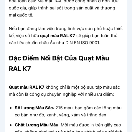
hóa toàn cầu: Mã màu RAL được công nhận ở hơn 100
quốc gia, giúp tránh sai sót trong sản xuất và thương
mại quốc tế.
Nếu bạn đang làm việc trong lĩnh vực sơn phủ hoặc thiết
kế, việc sở hữu
quạt màu RAL K7
sẽ giúp bạn tuân thủ
các tiêu chuẩn châu Âu như DIN EN ISO 9001.
Đặc Điểm Nổi Bật Của Quạt Màu
RAL K7
Quạt màu RAL K7
không chỉ là một bộ sưu tập màu sắc
mà còn là công cụ chuyên nghiệp với nhiều ưu điểm:
Số Lượng Màu Sắc
: 215 màu, bao gồm các tông màu
cơ bản như đỏ, xanh, vàng, xám và trắng đen.
Chất Lượng Mẫu Màu
: Mỗi mẫu được in trên giấy cao
cấp, chống phai màu và phản ánh chính xác dưới ánh