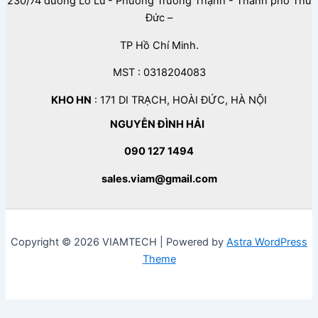
230/74 đường Lò Lu - Phường Trường Thạnh - Thành phố Thủ
Đức –
TP Hồ Chí Minh.
MST : 0318204083
KHO HN
: 171 DI TRẠCH, HOÀI ĐỨC, HÀ NỘI
NGUYỄN ĐÌNH HẢI
090 127 1494
sales.viam@gmail.com
Copyright © 2026 VIAMTECH | Powered by
Astra WordPress
Theme