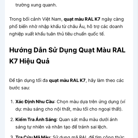
trường xung quanh.
Trong bối cảnh Việt Nam,
quạt màu RAL K7
ngày càng
phổ biến nhờ nhập khẩu từ châu Âu, hỗ trợ các doanh
nghiệp xuất khẩu tuân thủ tiêu chuẩn quốc tế.
Hướng Dẫn Sử Dụng Quạt Màu RAL
K7 Hiệu Quả
Để tận dụng tối đa
quạt màu RAL K7
, hãy làm theo các
bước sau:
Xác Định Nhu Cầu
: Chọn màu dựa trên ứng dụng (ví
dụ: màu sáng cho nội thất, màu tối cho ngoại thất).
Kiểm Tra Ánh Sáng
: Quan sát mẫu màu dưới ánh
sáng tự nhiên và nhân tạo để tránh sai lệch.
Tra Cứu Mã Màu
: Sử dụng mã RAL để tìm công thức