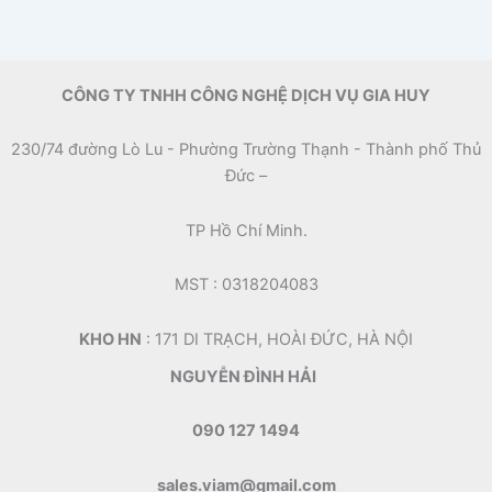
CÔNG TY TNHH CÔNG NGHỆ DỊCH VỤ GIA HUY
230/74 đường Lò Lu - Phường Trường Thạnh - Thành phố Thủ
Đức –
TP Hồ Chí Minh.
MST : 0318204083
KHO HN
: 171 DI TRẠCH, HOÀI ĐỨC, HÀ NỘI
NGUYỄN ĐÌNH HẢI
090 127 1494
sales.viam@gmail.com