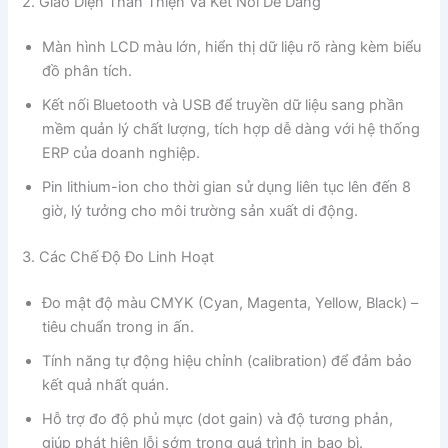
2. Giao Diện Thân Thiện Và Kết Nối Dễ Dàng
Màn hình LCD màu lớn, hiển thị dữ liệu rõ ràng kèm biểu
đồ phân tích.
Kết nối Bluetooth và USB để truyền dữ liệu sang phần
mềm quản lý chất lượng, tích hợp dễ dàng với hệ thống
ERP của doanh nghiệp.
Pin lithium-ion cho thời gian sử dụng liên tục lên đến 8
giờ, lý tưởng cho môi trường sản xuất di động.
3. Các Chế Độ Đo Linh Hoạt
Đo mật độ màu CMYK (Cyan, Magenta, Yellow, Black) –
tiêu chuẩn trong in ấn.
Tính năng tự động hiệu chỉnh (calibration) để đảm bảo
kết quả nhất quán.
Hỗ trợ đo độ phủ mực (dot gain) và độ tương phản,
giúp phát hiện lỗi sớm trong quá trình in bao bì.