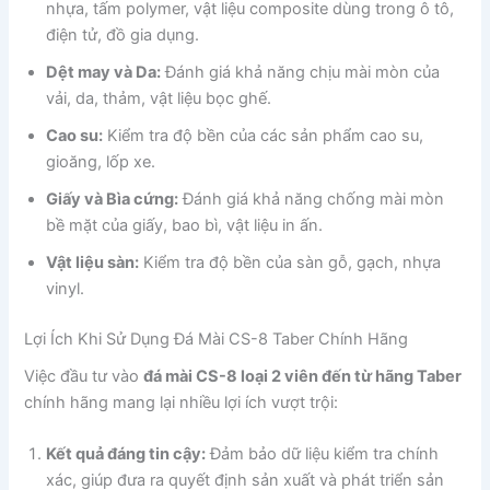
nhựa, tấm polymer, vật liệu composite dùng trong ô tô,
điện tử, đồ gia dụng.
Dệt may và Da:
Đánh giá khả năng chịu mài mòn của
vải, da, thảm, vật liệu bọc ghế.
Cao su:
Kiểm tra độ bền của các sản phẩm cao su,
gioăng, lốp xe.
Giấy và Bìa cứng:
Đánh giá khả năng chống mài mòn
bề mặt của giấy, bao bì, vật liệu in ấn.
Vật liệu sàn:
Kiểm tra độ bền của sàn gỗ, gạch, nhựa
vinyl.
Lợi Ích Khi Sử Dụng Đá Mài CS-8 Taber Chính Hãng
Việc đầu tư vào
đá mài CS-8 loại 2 viên đến từ hãng Taber
chính hãng mang lại nhiều lợi ích vượt trội:
Kết quả đáng tin cậy:
Đảm bảo dữ liệu kiểm tra chính
xác, giúp đưa ra quyết định sản xuất và phát triển sản