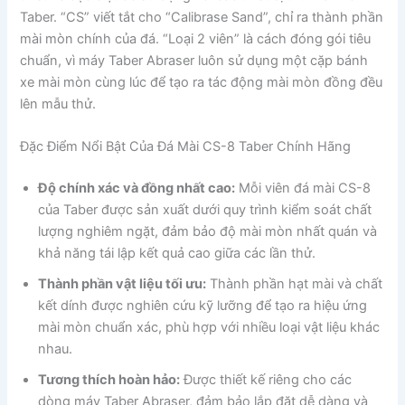
Taber. “CS” viết tắt cho “Calibrase Sand”, chỉ ra thành phần
mài mòn chính của đá. “Loại 2 viên” là cách đóng gói tiêu
chuẩn, vì máy Taber Abraser luôn sử dụng một cặp bánh
xe mài mòn cùng lúc để tạo ra tác động mài mòn đồng đều
lên mẫu thử.
Đặc Điểm Nổi Bật Của Đá Mài CS-8 Taber Chính Hãng
Độ chính xác và đồng nhất cao:
Mỗi viên đá mài CS-8
của Taber được sản xuất dưới quy trình kiểm soát chất
lượng nghiêm ngặt, đảm bảo độ mài mòn nhất quán và
khả năng tái lập kết quả cao giữa các lần thử.
Thành phần vật liệu tối ưu:
Thành phần hạt mài và chất
kết dính được nghiên cứu kỹ lưỡng để tạo ra hiệu ứng
mài mòn chuẩn xác, phù hợp với nhiều loại vật liệu khác
nhau.
Tương thích hoàn hảo:
Được thiết kế riêng cho các
dòng máy Taber Abraser, đảm bảo lắp đặt dễ dàng và