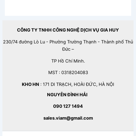
CÔNG TY TNHH CÔNG NGHỆ DỊCH VỤ GIA HUY
230/74 đường Lò Lu - Phường Trường Thạnh - Thành phố Thủ
Đức –
TP Hồ Chí Minh.
MST : 0318204083
KHO HN
: 171 DI TRẠCH, HOÀI ĐỨC, HÀ NỘI
NGUYỄN ĐÌNH HẢI
090 127 1494
sales.viam@gmail.com