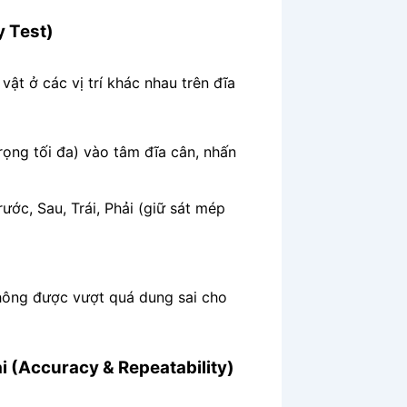
y Test)
ật ở các vị trí khác nhau trên đĩa
rọng tối đa) vào tâm đĩa cân, nhấn
rước, Sau, Trái, Phải (giữ sát mép
í không được vượt quá dung sai cho
ại (Accuracy & Repeatability)