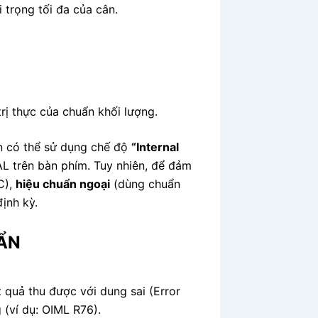
 trọng tối đa của cân.
trị thực của chuẩn khối lượng.
ạn có thể sử dụng chế độ
“Internal
L trên bàn phím. Tuy nhiên, để đảm
C),
hiệu chuẩn ngoại
(dùng chuẩn
ịnh kỳ.
UẨN
t quả thu được với dung sai (Error
 (ví dụ: OIML R76).