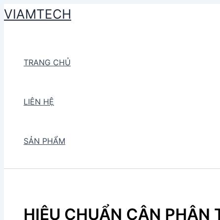
Skip
VIAMTECH
to
Search
content
TRANG CHỦ
LIÊN HỆ
SẢN PHẨM
HIỆU CHUẨN CÂN PHÂN 