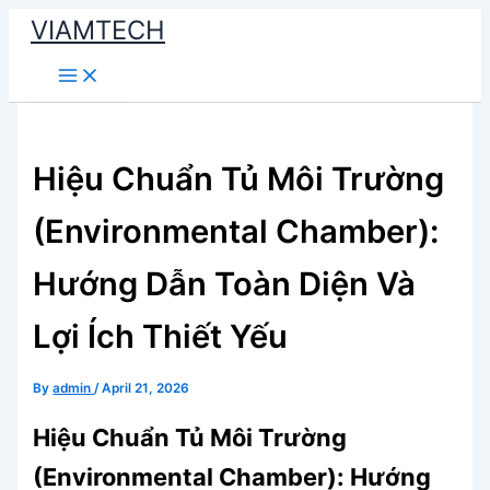
Skip
VIAMTECH
to
Main
content
Menu
Hiệu Chuẩn Tủ Môi Trường
(Environmental Chamber):
Hướng Dẫn Toàn Diện Và
Lợi Ích Thiết Yếu
By
admin
/
April 21, 2026
Hiệu Chuẩn Tủ Môi Trường
(Environmental Chamber): Hướng