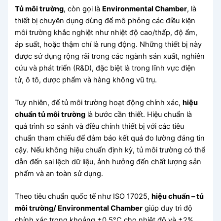
Tủ môi trường
, còn gọi là
Environmental Chamber
, là
thiết bị chuyên dụng dùng để mô phỏng các điều kiện
môi trường khắc nghiệt như nhiệt độ cao/thấp, độ ẩm,
áp suất, hoặc thậm chí là rung động. Những thiết bị này
được sử dụng rộng rãi trong các ngành sản xuất, nghiên
cứu và phát triển (R&D), đặc biệt là trong lĩnh vực điện
tử, ô tô, dược phẩm và hàng không vũ trụ.
Tuy nhiên, để tủ môi trường hoạt động chính xác,
hiệu
chuẩn tủ môi trường
là bước cần thiết. Hiệu chuẩn là
quá trình so sánh và điều chỉnh thiết bị với các tiêu
chuẩn tham chiếu để đảm bảo kết quả đo lường đáng tin
cậy. Nếu không hiệu chuẩn định kỳ, tủ môi trường có thể
dẫn đến sai lệch dữ liệu, ảnh hưởng đến chất lượng sản
phẩm và an toàn sử dụng.
Theo tiêu chuẩn quốc tế như ISO 17025,
hiệu chuẩn – tủ
môi trường/ Environmental Chamber
giúp duy trì độ
chính xác trong khoảng ±0.5°C cho nhiệt độ và ±2%