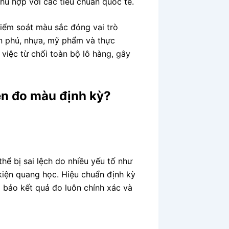
hù hợp với các tiêu chuẩn quốc tế.
kiểm soát màu sắc đóng vai trò
ơn phủ, nhựa, mỹ phẩm và thực
việc từ chối toàn bộ lô hàng, gây
ện đo màu định kỳ?
hể bị sai lệch do nhiều yếu tố như
 kiện quang học. Hiệu chuẩn định kỳ
m bảo kết quả đo luôn chính xác và