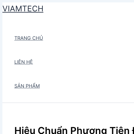
Skip
VIAMTECH
to
Search
content
TRANG CHỦ
LIÊN HỆ
SẢN PHẨM
Hiệu Chuẩn Phương Tiện 