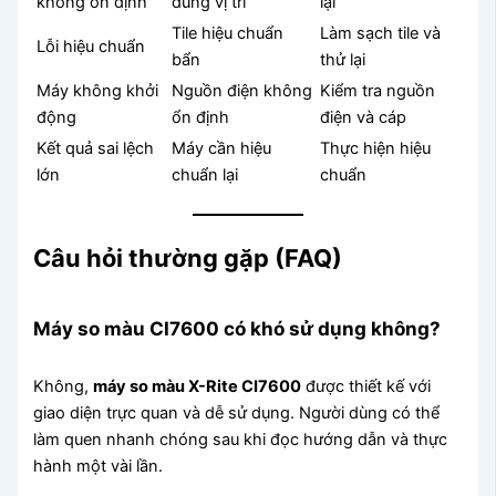
không ổn định
đúng vị trí
lại
Tile hiệu chuẩn
Làm sạch tile và
Lỗi hiệu chuẩn
bẩn
thử lại
Máy không khởi
Nguồn điện không
Kiểm tra nguồn
động
ổn định
điện và cáp
Kết quả sai lệch
Máy cần hiệu
Thực hiện hiệu
lớn
chuẩn lại
chuẩn
Câu hỏi thường gặp (FAQ)
Máy so màu CI7600 có khó sử dụng không?
Không,
máy so màu X-Rite CI7600
được thiết kế với
giao diện trực quan và dễ sử dụng. Người dùng có thể
làm quen nhanh chóng sau khi đọc hướng dẫn và thực
hành một vài lần.