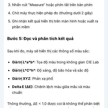
Nhấn nút “Measure” hoặc phím tắt trên bàn phím
Chờ máy thực hiện phép đo (thường dưới 2 giây)
Ghi nhận kết quả hiển thị trên màn hình hoặc xuất ra
phần mềm
Bước 5: Đọc và phân tích kết quả
Sau khi đo, máy sẽ hiển thị các thông số màu sắc:
Giá trị L*a*b*
: Tọa độ màu trong không gian CIE Lab
Giá trị L*C*h*
: Độ sáng, độ bão hòa và sắc độ
Giá trị XYZ
: Phản xạ phổ
Delta E (ΔE)
: Chênh lệch màu giữa mẫu và màu
chuẩn
Thông thường, ΔE < 1.0 được coi là không thể phân biệt