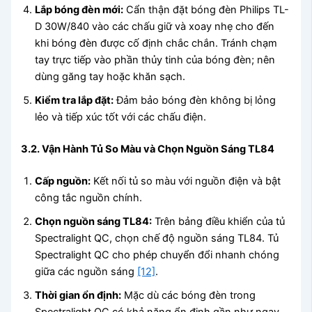
Lắp bóng đèn mới:
Cẩn thận đặt bóng đèn Philips TL-
D 30W/840 vào các chấu giữ và xoay nhẹ cho đến
khi bóng đèn được cố định chắc chắn. Tránh chạm
tay trực tiếp vào phần thủy tinh của bóng đèn; nên
dùng găng tay hoặc khăn sạch.
Kiểm tra lắp đặt:
Đảm bảo bóng đèn không bị lỏng
lẻo và tiếp xúc tốt với các chấu điện.
3.2. Vận Hành Tủ So Màu và Chọn Nguồn Sáng TL84
Cấp nguồn:
Kết nối tủ so màu với nguồn điện và bật
công tắc nguồn chính.
Chọn nguồn sáng TL84:
Trên bảng điều khiển của tủ
Spectralight QC, chọn chế độ nguồn sáng TL84. Tủ
Spectralight QC cho phép chuyển đổi nhanh chóng
giữa các nguồn sáng
[12]
.
Thời gian ổn định:
Mặc dù các bóng đèn trong
Spectralight QC có khả năng ổn định gần như ngay