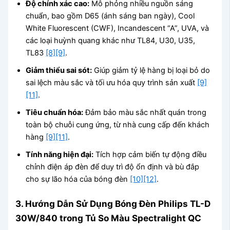
Độ chính xác cao:
Mô phỏng nhiều nguồn sáng
chuẩn, bao gồm D65 (ánh sáng ban ngày), Cool
White Fluorescent (CWF), Incandescent “A”, UVA, và
các loại huỳnh quang khác như TL84, U30, U35,
TL83
[8]
[9]
.
Giảm thiểu sai sót:
Giúp giảm tỷ lệ hàng bị loại bỏ do
sai lệch màu sắc và tối ưu hóa quy trình sản xuất
[9]
[11]
.
Tiêu chuẩn hóa:
Đảm bảo màu sắc nhất quán trong
toàn bộ chuỗi cung ứng, từ nhà cung cấp đến khách
hàng
[9]
[11]
.
Tính năng hiện đại:
Tích hợp cảm biến tự động điều
chỉnh điện áp đèn để duy trì độ ổn định và bù đắp
cho sự lão hóa của bóng đèn
[10]
[12]
.
3. Hướng Dẫn Sử Dụng Bóng Đèn Philips TL-D
30W/840 trong Tủ So Màu Spectralight QC