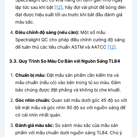
lập tức sau khi bật
[12]
, hãy đợi vài phút để bóng đèn
đạt được hiệu suất tối ưu trước khi bắt đầu đánh giá
màu sắc.
Điều chỉnh độ sáng (nếu cần):
Một số mẫu
Spectralight QC cho phép điều chỉnh cường độ sáng
để tuân thủ các tiêu chuẩn ASTM và AATCC
[12]
.
3.3. Quy Trình So Màu Cơ Bản với Nguồn Sáng TL84
Chuẩn bị mẫu:
Đặt mẫu sản phẩm cần kiểm tra và
mẫu chuẩn (nếu có) vào bên trong tủ so màu. Đảm
bảo chúng được đặt phẳng và không bị che khuất.
Góc nhìn chuẩn:
Quan sát mẫu dưới góc 45 độ so với
bề mặt mẫu và góc nhìn 90 độ so với nguồn sáng để
có cái nhìn nhất quán.
Đánh giá màu sắc:
So sánh màu sắc của mẫu sản
phẩm với mẫu chuẩn dưới nguồn sáng TL84. Chú ý