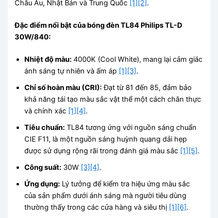
Châu Âu, Nhật Bản và Trung Quốc
[1]
[2]
.
Đặc điểm nổi bật của bóng đèn TL84 Philips TL-D
30W/840:
Nhiệt độ màu:
4000K (Cool White), mang lại cảm giác
ánh sáng tự nhiên và ấm áp
[1]
[3]
.
Chỉ số hoàn màu (CRI):
Đạt từ 81 đến 85, đảm bảo
khả năng tái tạo màu sắc vật thể một cách chân thực
và chính xác
[1]
[4]
.
Tiêu chuẩn:
TL84 tương ứng với nguồn sáng chuẩn
CIE F11, là một nguồn sáng huỳnh quang dải hẹp
được sử dụng rộng rãi trong đánh giá màu sắc
[1]
[5]
.
Công suất:
30W
[3]
[4]
.
Ứng dụng:
Lý tưởng để kiểm tra hiệu ứng màu sắc
của sản phẩm dưới ánh sáng mà người tiêu dùng
thường thấy trong các cửa hàng và siêu thị
[1]
[6]
.