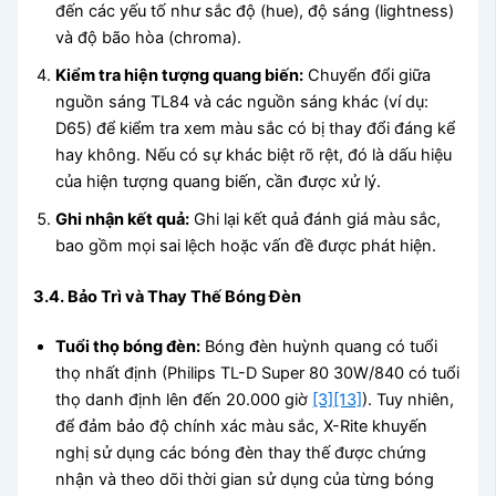
đến các yếu tố như sắc độ (hue), độ sáng (lightness)
và độ bão hòa (chroma).
Kiểm tra hiện tượng quang biến:
Chuyển đổi giữa
nguồn sáng TL84 và các nguồn sáng khác (ví dụ:
D65) để kiểm tra xem màu sắc có bị thay đổi đáng kể
hay không. Nếu có sự khác biệt rõ rệt, đó là dấu hiệu
của hiện tượng quang biến, cần được xử lý.
Ghi nhận kết quả:
Ghi lại kết quả đánh giá màu sắc,
bao gồm mọi sai lệch hoặc vấn đề được phát hiện.
3.4. Bảo Trì và Thay Thế Bóng Đèn
Tuổi thọ bóng đèn:
Bóng đèn huỳnh quang có tuổi
thọ nhất định (Philips TL-D Super 80 30W/840 có tuổi
thọ danh định lên đến 20.000 giờ
[3]
[13]
). Tuy nhiên,
để đảm bảo độ chính xác màu sắc, X-Rite khuyến
nghị sử dụng các bóng đèn thay thế được chứng
nhận và theo dõi thời gian sử dụng của từng bóng