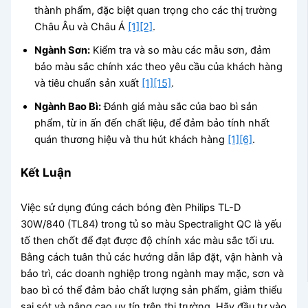
thành phẩm, đặc biệt quan trọng cho các thị trường
Châu Âu và Châu Á
[1]
[2]
.
Ngành Sơn:
Kiểm tra và so màu các mẫu sơn, đảm
bảo màu sắc chính xác theo yêu cầu của khách hàng
và tiêu chuẩn sản xuất
[1]
[15]
.
Ngành Bao Bì:
Đánh giá màu sắc của bao bì sản
phẩm, từ in ấn đến chất liệu, để đảm bảo tính nhất
quán thương hiệu và thu hút khách hàng
[1]
[6]
.
Kết Luận
Việc sử dụng đúng cách bóng đèn Philips TL-D
30W/840 (TL84) trong tủ so màu Spectralight QC là yếu
tố then chốt để đạt được độ chính xác màu sắc tối ưu.
Bằng cách tuân thủ các hướng dẫn lắp đặt, vận hành và
bảo trì, các doanh nghiệp trong ngành may mặc, sơn và
bao bì có thể đảm bảo chất lượng sản phẩm, giảm thiểu
sai sót và nâng cao uy tín trên thị trường. Hãy đầu tư vào