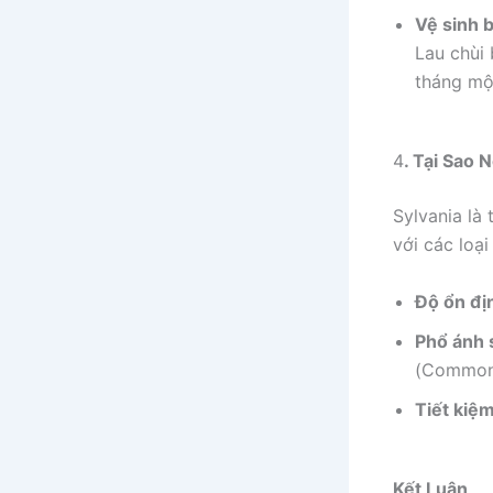
Vệ sinh 
Lau chùi
tháng một
4
. Tại Sao
Sylvania là
với các loạ
Độ ổn đị
Phổ ánh 
(Common 
Tiết kiệ
Kết Luận