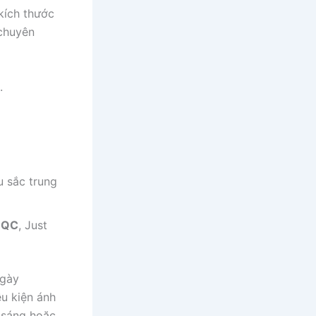
kích thước
 chuyên
.
 sắc trung
t QC
, Just
ngày
u kiện ánh
u sáng hoặc