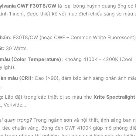
Sylvania CWF F30T8/CW
là loại bóng huỳnh quang ống có 
ính 1 inch), được thiết kế với mục đích chiếu sáng so màu
phẩm:
F30T8/CW (hoặc CWF – Common White Fluorescent)
t:
30 Watts.
 màu (Color Temperature):
Khoảng 4100K – 4200K (Cool
light).
oàn màu (CRI):
Cao (>90), đảm bảo ánh sáng phản ánh màu
.
g:
Lắp đặt trong các thiết bị so màu như
Xrite Spectraligh
, Verivide…
ại quan trọng?
Trong ngành sơn và nội thất, ánh sáng ban 
là tiêu chuẩn vàng. Bóng đèn CWF 4100K giúp mô phỏng điề
ên trong phòng thí nghiệm, loại bỏ sự sai lệch màu do thiế