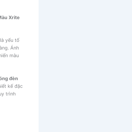
àu Xrite
là yếu tố
àng. Ánh
khiến màu
óng đèn
iết kế đặc
uy trình