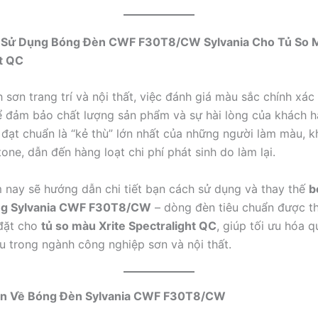
Sử Dụng Bóng Đèn CWF F30T8/CW Sylvania Cho Tủ So M
t QC
sơn trang trí và nội thất, việc đánh giá màu sắc chính xác 
 đảm bảo chất lượng sản phẩm và sự hài lòng của khách h
đạt chuẩn là “kẻ thù” lớn nhất của những người làm màu, 
tone, dẫn đến hàng loạt chi phí phát sinh do làm lại.
m nay sẽ hướng dẫn chi tiết bạn cách sử dụng và thay thế
b
ng Sylvania CWF F30T8/CW
– dòng đèn tiêu chuẩn được th
 đặt cho
tủ so màu Xrite Spectralight QC
, giúp tối ưu hóa q
u trong ngành công nghiệp sơn và nội thất.
an Về Bóng Đèn Sylvania CWF F30T8/CW