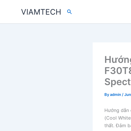
Skip
VIAMTECH
Search
to
content
Hướn
F30T8
Spect
By
admin
/
Jun
Hướng dẫn c
(Cool White
thất. Đảm b