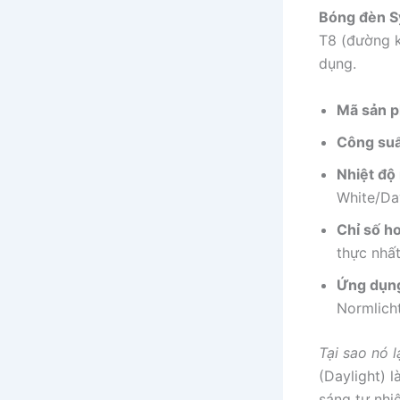
Bóng đèn 
T8 (đường k
dụng.
Mã sản 
Công suấ
Nhiệt độ
White/Day
Chỉ số h
thực nhất
Ứng dụn
Normlicht
Tại sao nó l
(Daylight) 
sáng tự nhi