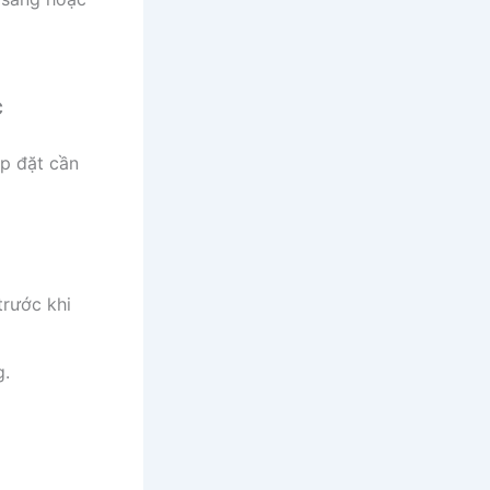
C
ắp đặt cần
trước khi
g.