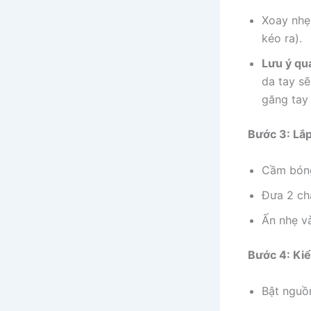
Xoay nhẹ
kéo ra).
Lưu ý qu
da tay s
găng tay
Bước 3: Lắ
Cầm bóng
Đưa 2 châ
Ấn nhẹ v
Bước 4: Kiể
Bật nguồ