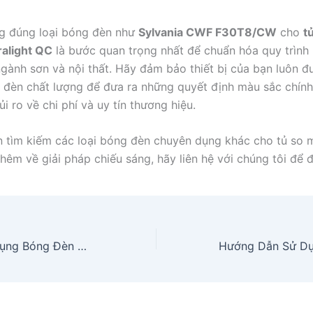
g đúng loại bóng đèn như
Sylvania CWF F30T8/CW
cho
t
ralight QC
là bước quan trọng nhất để chuẩn hóa quy trình 
gành sơn và nội thất. Hãy đảm bảo thiết bị của bạn luôn đ
đèn chất lượng để đưa ra những quyết định màu sắc chính
ủi ro về chi phí và uy tín thương hiệu.
 tìm kiếm các loại bóng đèn chuyên dụng khác cho tủ so 
thêm về giải pháp chiếu sáng, hãy liên hệ với chúng tôi để 
Hướng Dẫn Sử Dụng Bóng Đèn CWF SYLVANIA 21781 FO32/841/ECO Dùng So Màu Và Kiểm Tra Màu Sản Phẩm Ngành Sơn Và Nội Thất