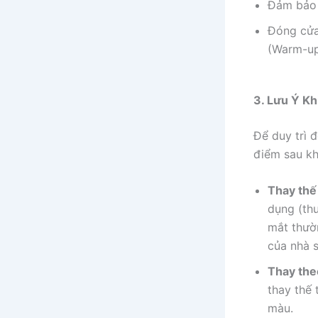
Đảm bảo 
Đóng cửa
(Warm-up
3. Lưu Ý K
Để duy trì 
điểm sau kh
Thay thế
dụng (th
mắt thườ
của nhà s
Thay the
thay thế
màu.