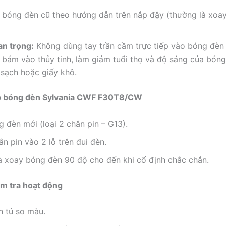
 bóng đèn cũ theo hướng dẫn trên nắp đậy (thường là xoa
an trọng:
Không dùng tay trần cầm trực tiếp vào bóng đèn 
ẽ bám vào thủy tinh, làm giảm tuổi thọ và độ sáng của bón
 sạch hoặc giấy khô.
p bóng đèn Sylvania CWF F30T8/CW
 đèn mới (loại 2 chân pin – G13).
n pin vào 2 lỗ trên đui đèn.
à xoay bóng đèn 90 độ cho đến khi cố định chắc chắn.
m tra hoạt động
n tủ so màu.