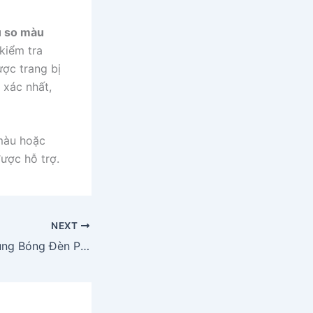
ủ so màu
kiểm tra
ược trang bị
 xác nhất,
màu hoặc
được hỗ trợ.
NEXT
Hướng Dẫn Sử Dụng Bóng Đèn Philips TL-D 18W/33-640 Cho Tủ So Màu Tilo Ngành Sơn Và Nội Thất