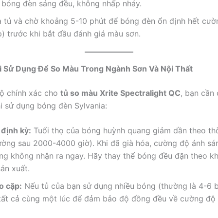
bóng đèn sáng đều, không nhấp nháy.
 tủ và chờ khoảng 5-10 phút để bóng đèn ổn định hết cườ
) trước khi bắt đầu đánh giá màu sơn.
hi Sử Dụng Để So Màu Trong Ngành Sơn Và Nội Thất
độ chính xác cho
tủ so màu Xrite Spectralight QC
, bạn cần
i sử dụng bóng đèn Sylvania:
 định kỳ:
Tuổi thọ của bóng huỳnh quang giảm dần theo thờ
ường sau 2000-4000 giờ). Khi đã già hóa, cường độ ánh sá
ng không nhận ra ngay. Hãy thay thế bóng đều đặn theo k
ản xuất.
o cặp:
Nếu tủ của bạn sử dụng nhiều bóng (thường là 4-6 
 tất cả cùng một lúc để đảm bảo độ đồng đều về cường độ 