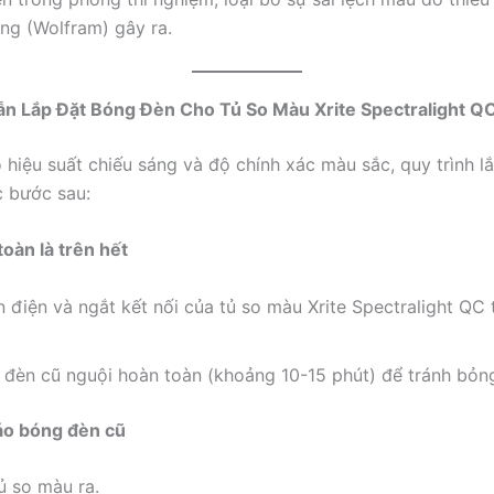
ng (Wolfram) gây ra.
ẫn Lắp Đặt Bóng Đèn Cho Tủ So Màu Xrite Spectralight Q
hiệu suất chiếu sáng và độ chính xác màu sắc, quy trình l
c bước sau:
toàn là trên hết
 điện và ngắt kết nối của tủ so màu Xrite Spectralight QC 
 đèn cũ nguội hoàn toàn (khoảng 10-15 phút) để tránh bỏn
áo bóng đèn cũ
ủ so màu ra.