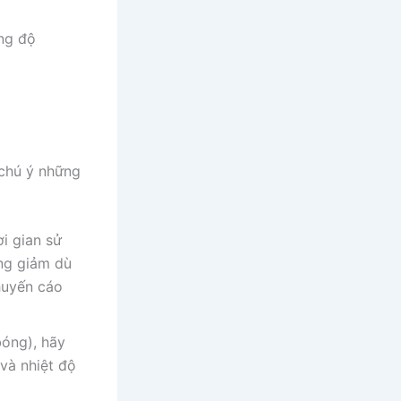
ng độ
 chú ý những
i gian sử
ng giảm dù
huyến cáo
bóng), hãy
và nhiệt độ