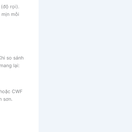
(độ rọi).
i mịn mỗi
Khi so sánh
mang lại:
) hoặc CWF
m sơn.