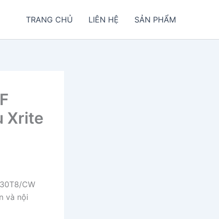
TRANG CHỦ
LIÊN HỆ
SẢN PHẨM
F
 Xrite
 F30T8/CW
n và nội