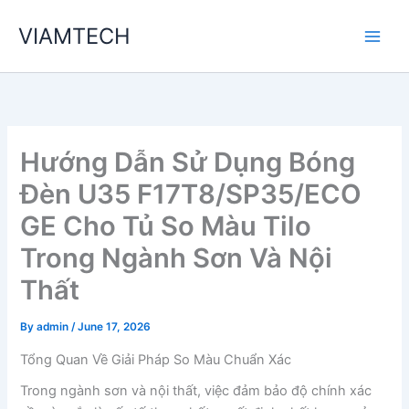
Skip
VIAMTECH
to
Main
content
Men
Hướng Dẫn Sử Dụng Bóng
Đèn U35 F17T8/SP35/ECO
GE Cho Tủ So Màu Tilo
Trong Ngành Sơn Và Nội
Thất
By
admin
/
June 17, 2026
Tổng Quan Về Giải Pháp So Màu Chuẩn Xác
Trong ngành sơn và nội thất, việc đảm bảo độ chính xác