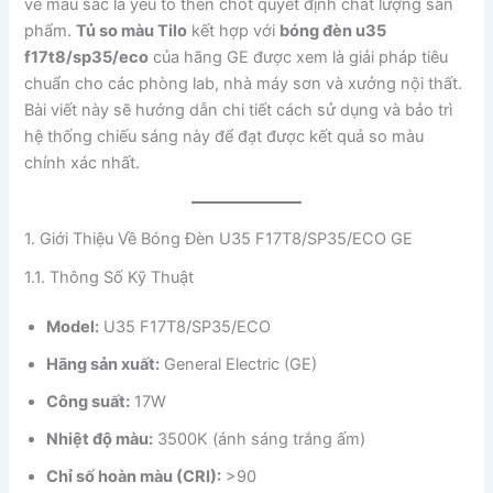
về màu sắc là yếu tố then chốt quyết định chất lượng sản
phẩm.
Tủ so màu Tilo
kết hợp với
bóng đèn u35
f17t8/sp35/eco
của hãng GE được xem là giải pháp tiêu
chuẩn cho các phòng lab, nhà máy sơn và xưởng nội thất.
Bài viết này sẽ hướng dẫn chi tiết cách sử dụng và bảo trì
hệ thống chiếu sáng này để đạt được kết quả so màu
chính xác nhất.
1. Giới Thiệu Về Bóng Đèn U35 F17T8/SP35/ECO GE
1.1. Thông Số Kỹ Thuật
Model:
U35 F17T8/SP35/ECO
Hãng sản xuất:
General Electric (GE)
Công suất:
17W
Nhiệt độ màu:
3500K (ánh sáng trắng ấm)
Chỉ số hoàn màu (CRI):
>90