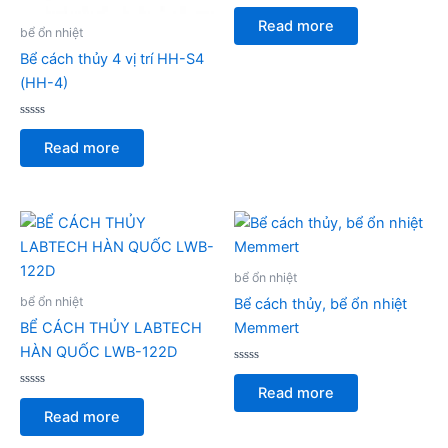
Rated
0
Read more
out
bể ổn nhiệt
of
5
Bể cách thủy 4 vị trí HH-S4
(HH-4)
Rated
0
Read more
out
of
5
bể ổn nhiệt
bể ổn nhiệt
Bể cách thủy, bể ổn nhiệt
BỂ CÁCH THỦY LABTECH
Memmert
HÀN QUỐC LWB-122D
Rated
0
Read more
Rated
out
0
of
Read more
out
5
of
5