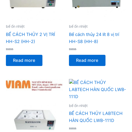
bể ổn nhiệt
bể ổn nhiệt
BỂ CÁCH THỦY 2 VỊ TRÍ
Bể cách thủy 24 lít 8 vị trí
HH-S2 (HH-2)
HH-S8 (HH-8)
Rated
Rated
0
0
Read more
Read more
out
out
of
of
5
5
bể ổn nhiệt
BỂ CÁCH THỦY LABTECH
HÀN QUỐC LWB-111D