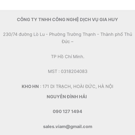
CÔNG TY TNHH CÔNG NGHỆ DỊCH VỤ GIA HUY
230/74 đường Lò Lu - Phường Trường Thạnh - Thành phố Thủ
Đức –
TP Hồ Chí Minh.
MST : 0318204083
KHO HN
: 171 DI TRẠCH, HOÀI ĐỨC, HÀ NỘI
NGUYỄN ĐÌNH HẢI
090 127 1494
sales.viam@gmail.com