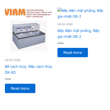
bể ổn nhiệt
Bếp điện mặt phẳng, Bếp
gia nhiệt DB-2
Rated
0
Read more
out
of
5
bể ổn nhiệt
Bể cách thủy, Bếp cách thủy
DK-8D
Rated
0
Read more
out
of
5