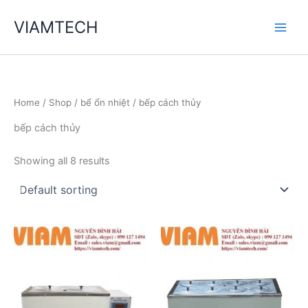
Skip
VIAMTECH
to
Main
content
Men
Home
/
Shop
/
bể ổn nhiệt
/ bếp cách thủy
bếp cách thủy
Showing all 8 results