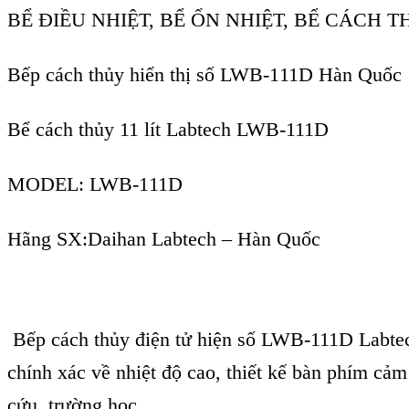
BỂ ĐIỀU NHIỆT, BỂ ỔN NHIỆT, BỂ CÁCH 
Bếp cách thủy hiển thị số LWB-1
11
D Hàn Quốc
Bể cách thủy
11
lít Labtech LWB-111D
MODEL: LWB-1
11
D
Hãng SX:Daihan Labtech – Hàn Quốc
Bếp c
ách th
ủy điện tử hiện số LWB-111D Labte
ch
ính xác v
ề nhiệt độ cao, thiết kế b
àn phím c
ảm 
c
ứu, trường học …