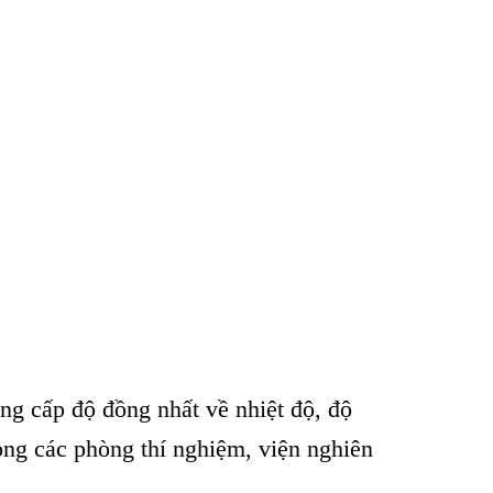
ung cấp độ đồng nhất về nhiệt độ, độ
ong c
ác phòng thí nghi
ệm, viện nghi
ên