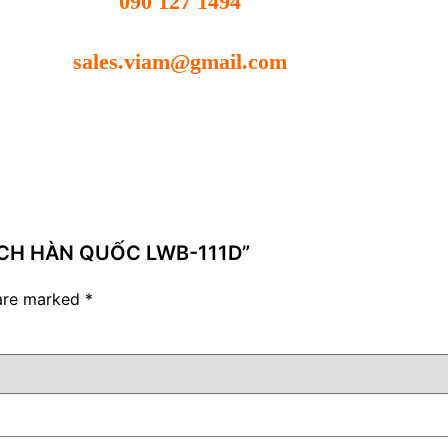
090 127 1494
sales.viam@gmail.com
TECH HÀN QUỐC LWB-111D”
 are marked
*