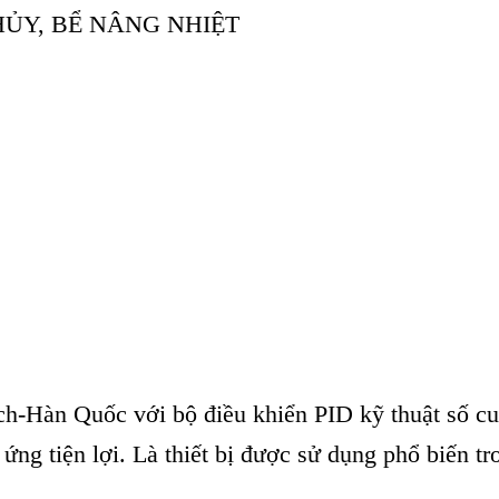
THỦY, BỂ NÂNG NHIỆT
ch-H
àn Qu
ốc với bộ điều khiển PID kỹ thuật số c
ứng tiện lợi. L
à thi
ết bị được sử dụng phổ biến tr