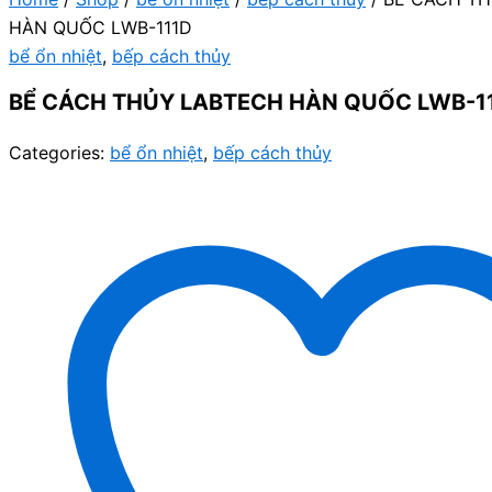
HÀN QUỐC LWB-111D
bể ổn nhiệt
,
bếp cách thủy
BỂ CÁCH THỦY LABTECH HÀN QUỐC LWB-1
Categories:
bể ổn nhiệt
,
bếp cách thủy