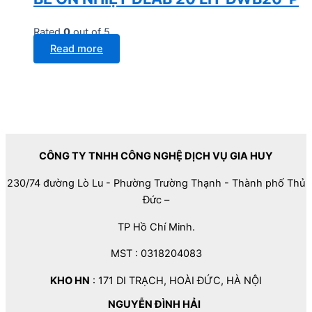
Rated
0
out of 5
Read more
CÔNG TY TNHH CÔNG NGHỆ DỊCH VỤ GIA HUY
230/74 đường Lò Lu - Phường Trường Thạnh - Thành phố Thủ
Đức –
TP Hồ Chí Minh.
MST : 0318204083
KHO HN
: 171 DI TRẠCH, HOÀI ĐỨC, HÀ NỘI
NGUYỄN ĐÌNH HẢI