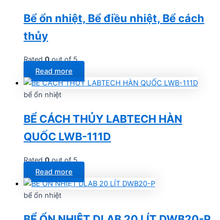
Bể ổn nhiệt, Bể điều nhiệt, Bể cách
thủy
Rated
0
out of 5
Read more
bể ổn nhiệt
BỂ CÁCH THỦY LABTECH HÀN
QUỐC LWB-111D
Rated
0
out of 5
Read more
bể ổn nhiệt
BỂ ỔN NHIỆT DLAB 20 LÍT DWB20-P