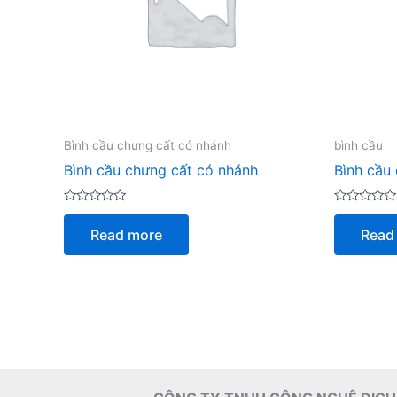
Bình cầu chưng cất có nhánh
bình cầu
Bình cầu chưng cất có nhánh
Bình cầu
Rated
Rated
0
0
Read more
Read
out
out
of
of
5
5