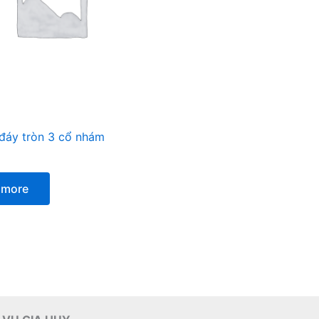
 đáy tròn 3 cổ nhám
 more