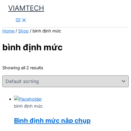
Skip
VIAMTECH
to
Main
content
Menu
Home
/
Shop
/ bình định mức
bình định mức
Showing all 2 results
bình định mức
Bình định mức nắp chụp