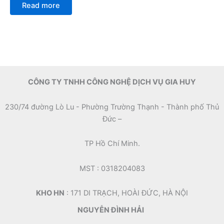
0
Read more
out
of
5
CÔNG TY TNHH CÔNG NGHỆ DỊCH VỤ GIA HUY
230/74 đường Lò Lu - Phường Trường Thạnh - Thành phố Thủ
Đức –
TP Hồ Chí Minh.
MST : 0318204083
KHO HN
: 171 DI TRẠCH, HOÀI ĐỨC, HÀ NỘI
NGUYỄN ĐÌNH HẢI