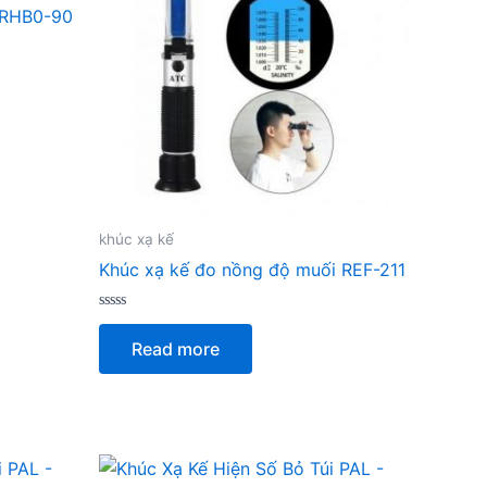
x RHB0-90
khúc xạ kế
Khúc xạ kế đo nồng độ muối REF-211
Rated
0
Read more
out
of
5