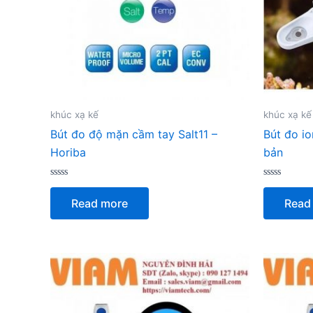
khúc xạ kế
khúc xạ kế
Bút đo độ mặn cầm tay Salt11 –
Bút đo io
Horiba
bản
Rated
Rated
0
0
Read more
Read
out
out
of
of
5
5