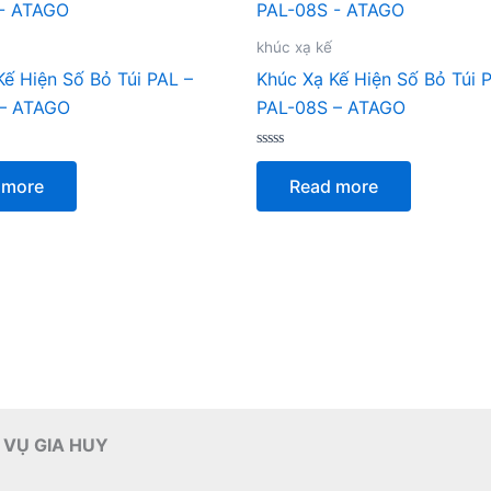
khúc xạ kế
Kế Hiện Số Bỏ Túi PAL –
Khúc Xạ Kế Hiện Số Bỏ Túi 
 – ATAGO
PAL-08S – ATAGO
Rated
0
 more
Read more
out
of
5
 VỤ GIA HUY