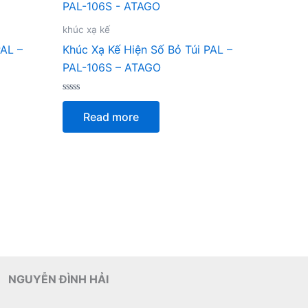
khúc xạ kế
PAL –
Khúc Xạ Kế Hiện Số Bỏ Túi PAL –
PAL-106S – ATAGO
Rated
0
Read more
out
of
5
NGUYỄN ĐÌNH HẢI