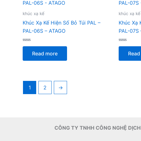
khúc xạ kế
khúc xạ kế
Khúc Xạ Kế Hiện Số Bỏ Túi PAL –
Khúc Xạ 
PAL-06S – ATAGO
PAL-07S
Rated
Rated
0
0
Read more
Read
out
out
of
of
5
5
1
2
→
CÔNG TY TNHH CÔNG NGHỆ DỊCH