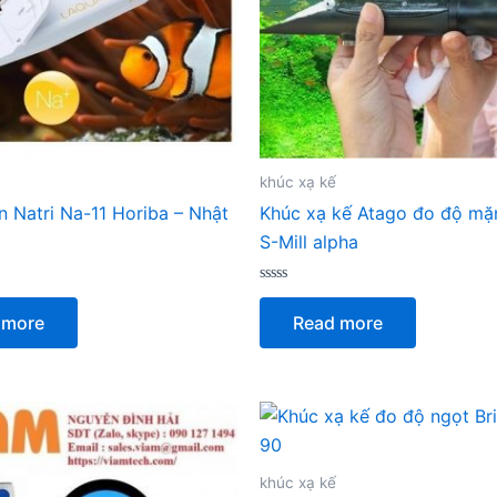
khúc xạ kế
n Natri Na-11 Horiba – Nhật
Khúc xạ kế Atago đo độ mặ
S-Mill alpha
Rated
0
 more
Read more
out
of
5
khúc xạ kế