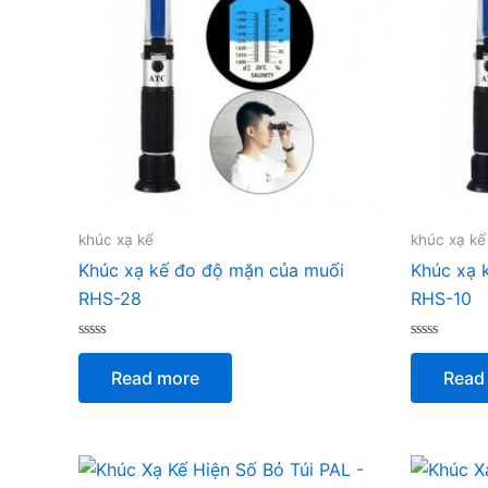
khúc xạ kế
khúc xạ kế
Khúc xạ kế đo độ mặn của muối
Khúc xạ 
RHS-28
RHS-10
Rated
Rated
0
0
Read more
Read
out
out
of
of
5
5