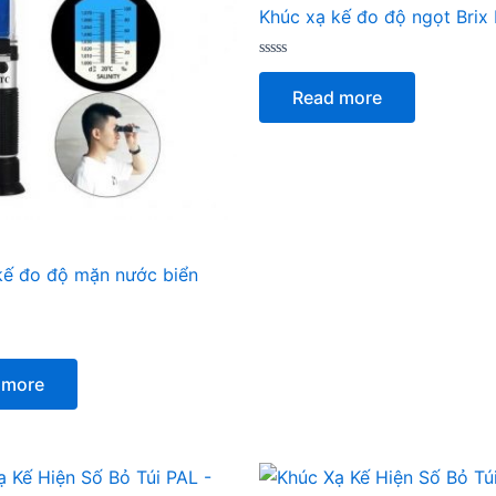
Khúc xạ kế đo độ ngọt Bri
Rated
0
Read more
out
of
5
kế đo độ mặn nước biển
 more