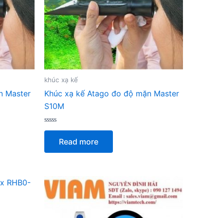
khúc xạ kế
n Master
Khúc xạ kế Atago đo độ mặn Master
S10M
Rated
0
Read more
out
of
5