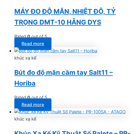
MÁY ĐO ĐỘ MẶN, NHIỆT ĐỘ, TỶ
TRỌNG DMT-10 HÃNG DYS
Rated
0
out of 5
Read more
khúc xạ kế
Bút đo độ mặn cầm tay Salt11 –
Horiba
Rated
0
out of 5
Read more
khúc xạ kế
Khúc Xạ Kế Kỹ Thuật Số Palete – PR-