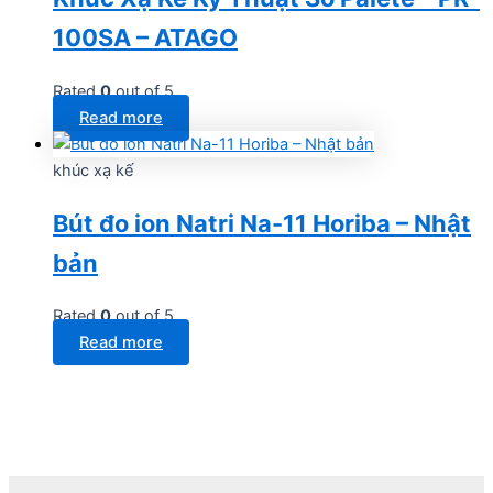
100SA – ATAGO
Rated
0
out of 5
Read more
khúc xạ kế
Bút đo ion Natri Na-11 Horiba – Nhật
bản
Rated
0
out of 5
Read more