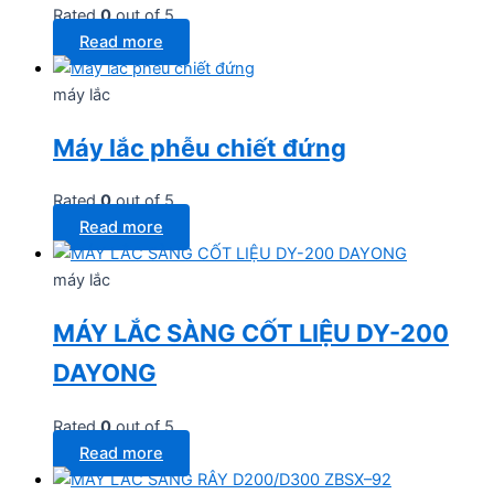
Rated
0
out of 5
Read more
máy lắc
Máy lắc phễu chiết đứng
Rated
0
out of 5
Read more
máy lắc
MÁY LẮC SÀNG CỐT LIỆU DY-200
DAYONG
Rated
0
out of 5
Read more