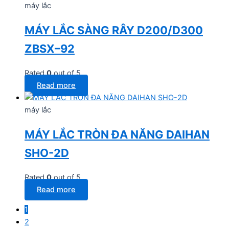
máy lắc
MÁY LẮC SÀNG RÂY D200/D300
ZBSX–92
Rated
0
out of 5
Read more
máy lắc
MÁY LẮC TRÒN ĐA NĂNG DAIHAN
SHO-2D
Rated
0
out of 5
Read more
1
2