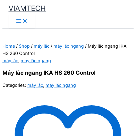
Skip
VIAMTECH
to
Main
content
Menu
Home
/
Shop
/
máy lắc
/
máy lắc ngang
/ Máy lắc ngang IKA
HS 260 Control
máy lắc
,
máy lắc ngang
Máy lắc ngang IKA HS 260 Control
Categories:
máy lắc
,
máy lắc ngang